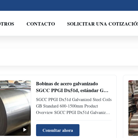
OTROS
CONTACTO
SOLICITAR UNA COTIZACIÓ
Bobinas de acero galvanizado
SGCC PPGI Dx51d, estándar GB
600-1500mm
SGCC PPGI Dx51d Galvanized Steel Coils
GB Standard 600-1500mm Product
Overview SGCC PPGI Dx51d Galvanized
Steel Coils manufactured to GB Standard
specifications, offering superior corrosion
Consultar ahora
protection and versatile applications across