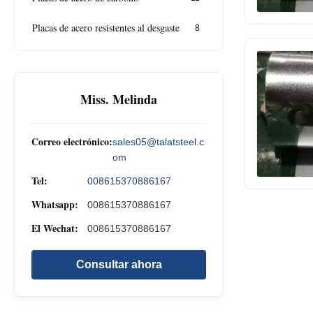
Placas de acero resistentes al desgaste
8
Miss. Melinda
Correo electrónico:
sales05@talatsteel.c
om
Tel:
008615370886167
Whatsapp:
008615370886167
El Wechat:
008615370886167
Consultar ahora