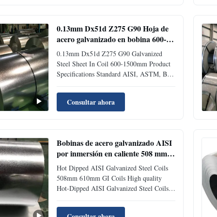
multiple industries. Technical
Specifications Standard AISI, ASTM...
0.13mm Dx51d Z275 G90 Hoja de
acero galvanizado en bobina 600-
1500mm
0.13mm Dx51d Z275 G90 Galvanized
Steel Sheet In Coil 600-1500mm Product
Specifications Standard AISI, ASTM, BS,
DIN, GB, JIS Surface Galvanized Coated
Surface Structure Normal spangle
Consultar ahora
coating(NS), minimized spangle
coating(MS), spangle-free(FS) Zinc
Coating 60-275g/m² Thickness 0.12mm-
4.0mm Width ...
Bobinas de acero galvanizado AISI
por inmersión en caliente 508 mm
610 mm Bobinas GI
Hot Dipped AISI Galvanized Steel Coils
508mm 610mm GI Coils High quality
Hot-Dipped AISI Galvanized Steel Coils
with 508mm and 610mm inner diameter
GI coils. Product Specifications Standard
Consultar ahora