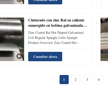
AISI, ASTM, BS, DIN, GB, JIS Type Hot
Dipped Surface Galvanized Coated Surface
Structure Normal spangle ...
Cinturado con zinc Ral en caliente
sumergido en bobina galvanizada
Regular Spangle Little Spangle
Zinc Coated Ral Hot Dipped Galvanized
Coil Regular Spangle Little Spangle
Product Overview Zinc Coated Hot
Dipped Ral Galvanized Coil available in
Regular Spangle and Little Spangle
Consultar ahora
variations to meet diverse application
requirements. Surface Morphology
Classification Conventional Zinc Spangle
...
1
2
3
4