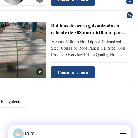
Painted Galvanized Iron) applications,
featuring mirror-like smooth surface finish
ideal for color coating. ...
Bobinas de acero galvanizado en
caliente de 508 mm x 610 mm para
paneles de techo, bobina de acero
508mm 610mm Hot Dipped Galvanized
Gl
Steel Coils For Roof Panels GL Steel Coil
Product Overview Prime Quality Hot-
dipped Galvanized Steel Coils used for
roof panels with exceptional corrosion
Consultar ahora
resistance and processing performance.
Key Features & Advantages Excellent
Corrosion Resistance Physical ...
El siguiente.
Talat