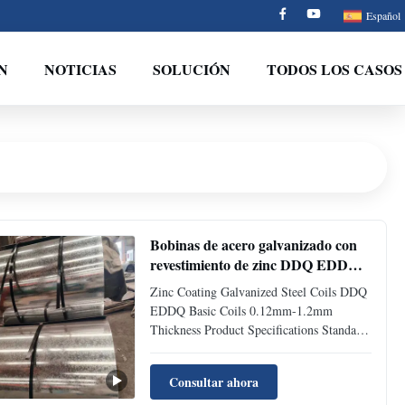
Español
N
NOTICIAS
SOLUCIÓN
TODOS LOS CASOS
Bobinas de acero galvanizado con
revestimiento de zinc DDQ EDDQ
Bobinas básicas Espesor de 0,12
Zinc Coating Galvanized Steel Coils DDQ
mm a 1,2 mm
EDDQ Basic Coils 0.12mm-1.2mm
Thickness Product Specifications Standard
AISI, ASTM, BS, DIN, GB, JIS Type GI
GL Sheet And Coil zinc coating coils
Consultar ahora
DDQ EDDQ Basic coils 0.12mm-1.2mm