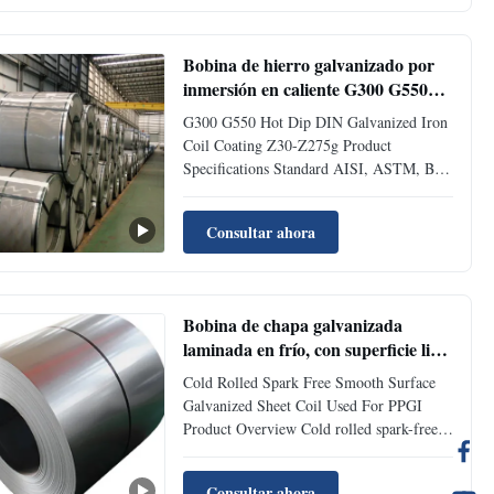
Thickness Surface Galvanized Coated
Surface Structure Normal spangle
coating(NS)...
Bobina de hierro galvanizado por
inmersión en caliente G300 G550
DIN Recubrimiento Z30-Z275g
G300 G550 Hot Dip DIN Galvanized Iron
Coil Coating Z30-Z275g Product
Specifications Standard AISI, ASTM, BS,
DIN, GB, JIS Type Hot Dipped Surface
Galvanized Coated Surface Structure
Consultar ahora
Normal spangle coating(NS), minimized
spangle coating(MS), spangle-free(FS)
Zinc Coating 15-275g/m² Thickness
0.12mm-4...
Bobina de chapa galvanizada
laminada en frío, con superficie lisa
y sin chispas, utilizada para PPGI
Cold Rolled Spark Free Smooth Surface
Galvanized Sheet Coil Used For PPGI
Product Overview Cold rolled spark-free
smooth surface galvanized steel coil
specifically designed for PPGI (Pre-
Consultar ahora