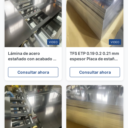
VIDEO
VIDEO
Lámina de acero
TFS ETP 0.19 0.2 0.21 mm
estañado con acabado de
espesor Placa de estaño
piedra de doble cara T5
de acero plano utilizado
para latas de leche para
para la leche en polvo
Consultar ahora
Consultar ahora
bebés 2.8G / M2
para bebés