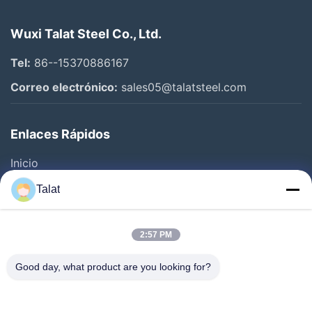
Wuxi Talat Steel Co., Ltd.
Tel:
86--15370886167
Correo electrónico:
sales05@talatsteel.com
Enlaces Rápidos
Inicio
Productos
Talat
Sobre Nosotros
Visita A La Fábrica
2:57 PM
Control De Calidad
Good day, what product are you looking for?
Contacto
Solicitar Una Cotización