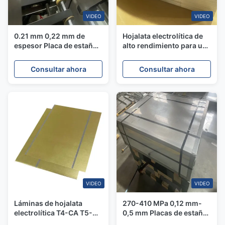
VIDEO
VIDEO
0.21 mm 0,22 mm de
Hojalata electrolítica de
espesor Placa de estaño
alto rendimiento para un
de acero espeto de
sellado superior y la
calidad alimentaria para
conservación de
Consultar ahora
Consultar ahora
latas de alimentos
alimentos a largo plazo
VIDEO
VIDEO
Láminas de hojalata
270-410 MPa 0,12 mm-
electrolítica T4-CA T5-CA
0,5 mm Placas de estaño
de calidad superior ETP,
de acero Metal utilizado