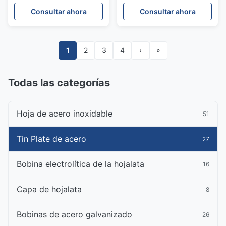
resistentes a la
para contenedores de
Consultar ahora
Consultar ahora
corrosión, para latas
latas de alimentos
1
2
3
4
›
»
Todas las categorías
Hoja de acero inoxidable
51
Tin Plate de acero
27
Bobina electrolítica de la hojalata
16
Capa de hojalata
8
Bobinas de acero galvanizado
26