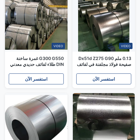
VIDEO
VIDEO
0.13 ملم Dx51d Z275 G90
G300 G550 غمرة ساخنة
صفيحة فولاذ مجلفنة في لفائف
DIN طلاء لفائف حديدي معدني
600-1500 ملم
Z30-Z275g
استفسر الآن
استفسر الآن