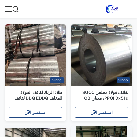
VIDEO
VIDEO
لفائف فولاذ مجلفن SGCC
طلاء الزنك لفائف الفولاذ
PPGI Dx51d، معيار GB،
المغلف DDQ EDDQ لفائف
600-1500 مم
أساسية 0.12mm-1.2mm
سمك
استفسر الآن
استفسر الآن