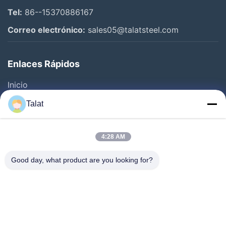
Tel:
86--15370886167
Correo electrónico:
sales05@talatsteel.com
Enlaces Rápidos
Inicio
Productos
Talat
Sobre Nosotros
Visita A La Fábrica
4:28 AM
Control De Calidad
Good day, what product are you looking for?
Contacto
Solicitar Una Cotización
Noticias