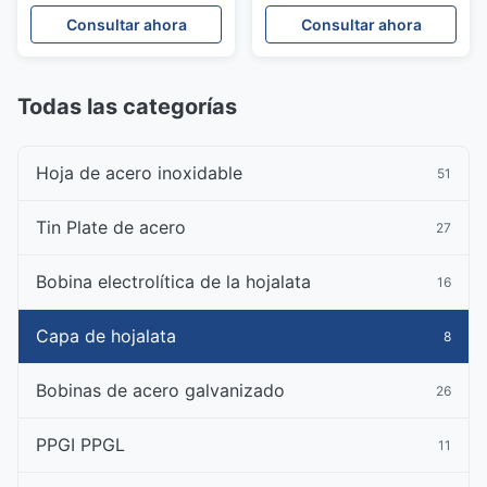
alimenticio para
latas de tomate y frijoles,
Consultar ahora
Consultar ahora
alimentos en polvo
grado DR9
Todas las categorías
Hoja de acero inoxidable
51
Tin Plate de acero
27
Bobina electrolítica de la hojalata
16
Capa de hojalata
8
Bobinas de acero galvanizado
26
PPGI PPGL
11