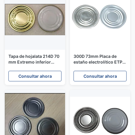
Tapa de hojalata 214D 70
300D 73mm Placa de
mm Extremo inferior
estaño electrolítico ETP
Dorado Interior Blanco
Capa de lata para
Para latas de bebidas y
embalaje de alimentos
Consultar ahora
Consultar ahora
frutas
0,18mm espesor TFS