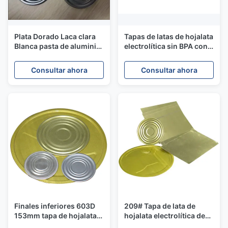
Plata Dorado Laca clara
Tapas de latas de hojalata
Blanca pasta de aluminio
electrolítica sin BPA con
200 50mm tapa de
revestimiento de oro
hojalata para la lata de
orgánico tamaño 300# 73
Consultar ahora
Consultar ahora
alimentos
mm 82,2 mm
Finales inferiores 603D
209# Tapa de lata de
153mm tapa de hojalata
hojalata electrolítica de
para latas de lata grado
62 mm para envasado de