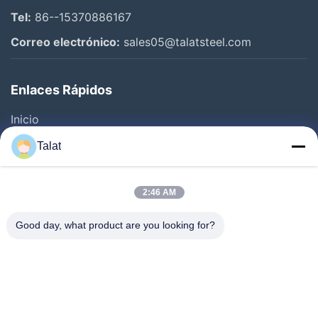
Tel:
86--15370886167
Correo electrónico:
sales05@talatsteel.com
Enlaces Rápidos
Inicio
Productos
Talat
Sobre Nosotros
Visita A La Fábrica
2:46 AM
Control De Calidad
Good day, what product are you looking for?
Contacto
Solicitar Una Cotización
Noticias