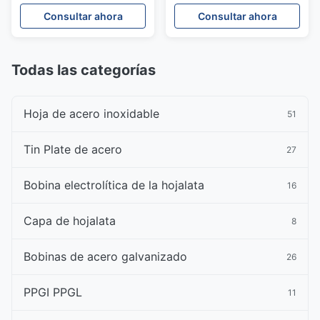
altura Q195 con pinturas
edificios de gran altura
Consultar ahora
Consultar ahora
personalizadas
NM400 NM500
Todas las categorías
Hoja de acero inoxidable
51
Tin Plate de acero
27
Bobina electrolítica de la hojalata
16
Capa de hojalata
8
Bobinas de acero galvanizado
26
PPGI PPGL
11