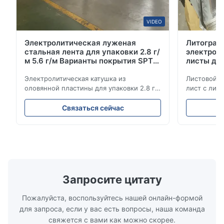
VIDEO
Электролитическая луженая
Литограф
стальная лента для упаковки 2.8 г/
электрол
м 5.6 г/м Варианты покрытия SPTE
листы дл
TFS
класса 6
Электролитическая катушка из
Листовой 
оловянной пластины для упаковки 2.8 г/
лист с лит
м 5.6 г/м варианты покрытия SPTE TFS
премиально
Электролитическая катушка из
мм Описан
Связаться сейчас
оловянной пластины для упаковки -
Электролит
2,8/2,8 и 5,6/5,6 г/м варианты покрытия
представля
SPTE TFS Электролитическая оловянная
упаковочно
плита (ETP) представляет собой
для превос
отраслевой стандарт для с...
стойкости 
требователь
Запросите цитату
Пожалуйста, воспользуйтесь нашей онлайн-формой
для запроса, если у вас есть вопросы, наша команда
свяжется с вами как можно скорее.