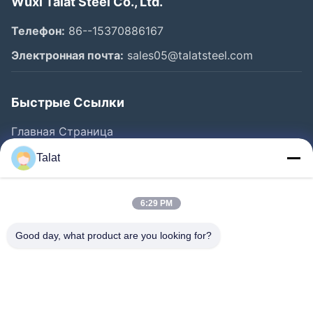
Wuxi Talat Steel Co., Ltd.
Телефон:
86--15370886167
Электронная почта:
sales05@talatsteel.com
Быстрые Ссылки
Главная Страница
Продукция
Talat
О Компании
Наша Фабрика
6:29 PM
Контроль Качества
Good day, what product are you looking for?
Контактные Данные
Отправить Запрос
Новости