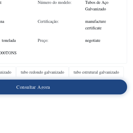
at
Número do modelo:
Tubos de Aço
Galvanizado
ina
Certificação:
manufacture
certificate
1 tonelada
Preço:
negotiate
000TONS
nizado
tubo redondo galvanizado
tubo estrutural galvanizado
C
o
n
s
u
l
t
a
r
A
g
o
r
a