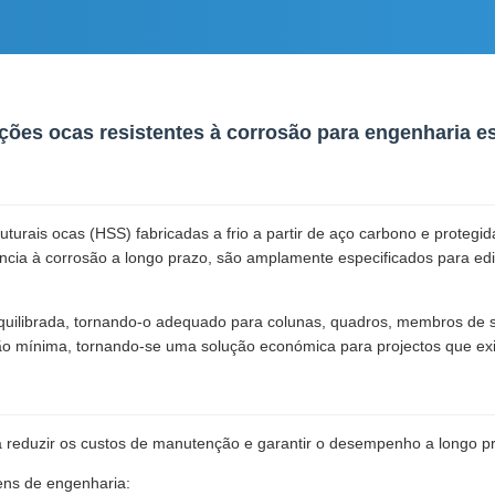
ões ocas resistentes à corrosão para engenharia est
urais ocas (HSS) fabricadas a frio a partir de aço carbono e protegi
ência à corrosão a longo prazo, são amplamente especificados para edif
equilibrada, tornando-o adequado para colunas, quadros, membros de s
o mínima, tornando-se uma solução económica para projectos que exi
ra reduzir os custos de manutenção e garantir o desempenho a longo p
ens de engenharia: