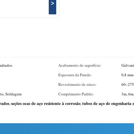
>
uadrados
Acabamento de superfície:
Galvani
Espessura da Parede:
0,8 mm
Revestimento de zinco:
60–275
to, Soldagem
Comprimento Padrão:
3m, 6m,
rados
seções ocas de aço resistente à corrosão
tubos de aço de engenharia e
,
,