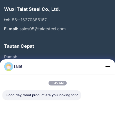
Wuxi Talat Steel Co., Ltd.
tel:
86--15370886167
E-mail:
sales05@talatsteel.com
Tautan Cepat
Rumah
Produk
Talat
Tentang Kita
Wisata Pabrik
3:45 AM
Kontrol Kualitas
Good day, what product are you looking for?
Hubungi Kami
Quote Request Suatu