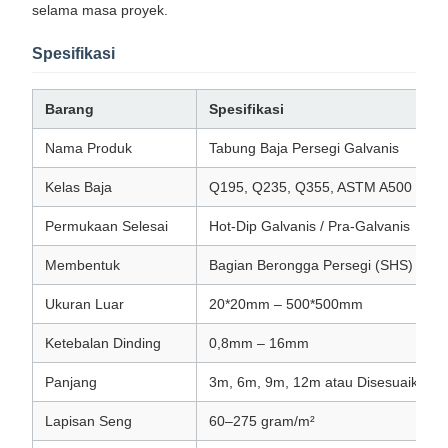
selama masa proyek.
Spesifikasi
Barang
Spesifikasi
Nama Produk
Tabung Baja Persegi Galvanis
Kelas Baja
Q195, Q235, Q355, ASTM A500
Permukaan Selesai
Hot-Dip Galvanis / Pra-Galvanis
Membentuk
Bagian Berongga Persegi (SHS)
Ukuran Luar
20*20mm – 500*500mm
Ketebalan Dinding
0,8mm – 16mm
Panjang
3m, 6m, 9m, 12m atau Disesuaikan
Lapisan Seng
60–275 gram/m²