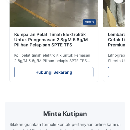
VIDEO
Kumparan Pelat Timah Elektrolitik
Lembaran P
Untuk Pengemasan 2.8g/M 5.6g/M
Cetak Lit
Pilihan Pelapisan SPTE TFS
Premium
Koil pelat timah elektrolitik untuk kemasan
Lithographic
2.8g/M 5.6g/M Pilihan pelapis SPTE TFS
Sheets Unt
Koil pelat timah elektrolitik untuk kemasan -
660mm 929mm
2,8/2,8 & 5,6/5,6 g/m Opsi pelapis SPTE
Tin Plate (
Hubungi Sekarang
TFS Elektrolitik Tin Plate (ETP) merupakan
premium ya
standar industri untuk menciptakan
korosi yang
pengemasan logam yang aman dan tahan
aplikasi ya
lama.Bahan ini ...
khusus ini me
Minta Kutipan
Silakan gunakan formulir kontak pertanyaan online kami di