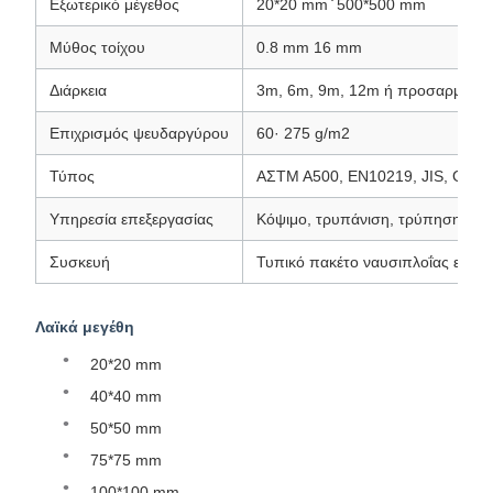
Εξωτερικό μέγεθος
20*20 mm ̇ 500*500 mm
Μύθος τοίχου
0.8 mm 16 mm
Διάρκεια
3m, 6m, 9m, 12m ή προσαρμοσμ
Επιχρισμός ψευδαργύρου
60· 275 g/m2
Τύπος
ΑΣTM A500, EN10219, JIS, GB
Υπηρεσία επεξεργασίας
Κόψιμο, τρυπάνιση, τρύπηση, συ
Συσκευή
Τυπικό πακέτο ναυσιπλοΐας εξαγ
Λαϊκά μεγέθη
20*20 mm
40*40 mm
50*50 mm
75*75 mm
100*100 mm