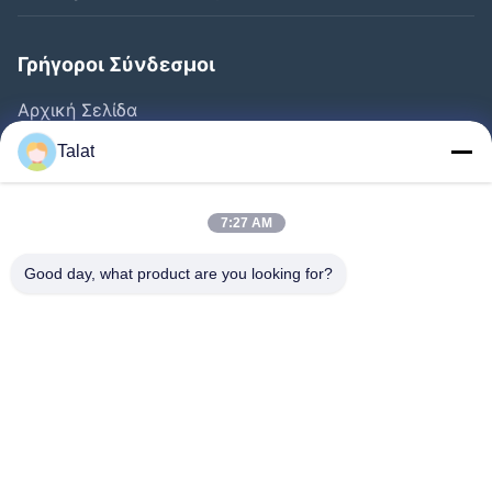
Γρήγοροι Σύνδεσμοι
Αρχική Σελίδα
Προϊόντα
Talat
Σχετικά Με Εμάς
Γύρος Εργοστασίων
7:27 AM
Ποιοτικός Έλεγχος
Good day, what product are you looking for?
Επαφή
Ζητήστε Ένα Απόσπασμα
Νέα
Όλες Οι Περιπτώσεις
Follow Us