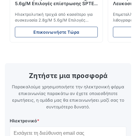
5.6g/M Επιλογές επίστρωσης SPTE
Λευκοσιδ
TFS
Τσαγιού 
Ηλεκτρολυτική τροχιά από κασσίτερο για
Επιμεταλλω
συσκευασία 2.8g/M 5.6g/M Επιλογές
λιθογραφικ
επίστρωσης SPTE TFS Ηλεκτρολυτική
τσαγιού υψ
τροχιά από κασσίτερο για συσκευασία -
Περιγραφή 
Επικοινωνήστε Τώρα
Ε
2,8/2,8 & 5,6/5,6g/m Επιλογές επίστρωσης
λευκόσιδηρο
SPTE TFS Η ηλεκτρολυτική πλακέτα
λύση συσκευ
κασσίτερου (ETP) αντιπροσωπεύει το
ανώτερη αν
βιομηχανικό πρότυπο για τη δημιουργία
ανθεκτικότη
ασφαλών, ...
Αυτά τ...
Ζητήστε μια προσφορά
Παρακαλούμε χρησιμοποιήστε την ηλεκτρονική φόρμα
επικοινωνίας παρακάτω αν έχετε οποιεσδήποτε
ερωτήσεις, η ομάδα μας θα επικοινωνήσει μαζί σας το
συντομότερο δυνατό.
Ηλεκτρονικό
*