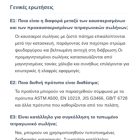
Γενικές ερωτήσεις
Ε1: Ποια είναι η διαφορά μεταξύ των καυσαερισμένων
και των προκαυσαερισμένων τετραγωνικών σωλήνων;
Οι καυσαεροί σωλήνες με ζεστό πάτημα επικαλύπτονται
μετά την κατασκευή, παράγοντας ένα παχύτερο στρώμα
ψευδαργύρου και βελτιωμένη αντοχή στη διάβρωση.Οι
προμαγνητισμένοι σωλήνες κατασκευάζονται από
μαγνητισμένες ταινίες χάλυβα και συνήθως επιλέγονται για
εσωτερικές ή ελαφρές εφαρμογές.
Ε2: Ποια διεθνή πρότυπα είναι διαθέσιμα;
Τα προϊόντα μπορούν να παρασχεθούν σύμφωνα με τα
πρότυπα ASTM A500, EN 10219, JIS G3466, GB/T 6728
και άλλα πρότυπα που καθορίζονται από τον πελάτη.
Ε3: Είναι κατάλληλο για συγκόλληση το τυπωμένο
τετραγωνικό σωλήνα;
Ναι, μπορούν να χρησιμοποιηθούν τυποποιημένες
διαδικασίες κατασκευής. Συνιστάται κατάλληλος