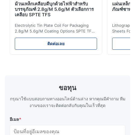
ม้วนเหล็กเคลือบดีบุกด้วยไฟฟ้าสำหรับ
แผ่นเหล็กว
บรรจุภัณฑ์ 2.8g/M 5.6g/M ตัวเลือกการ
ภัณฑ์ชาพรี
เคลือบ SPTE TFS
Electrolytic Tin Plate Coil For Packaging
Lithographic
2.8g/M 5.6g/M Coating Options SPTE TFS
Sheets For
Electrolytic Tin Plate Coil for Packaging -
929mm Produ
2.8/2.8 & 5.6/5.6g/m Coating Options SPTE
Plate (ETP)
ติดต่อเลย
TFS Electrolytic Tin Plate (ETP) represents
packaging s
the industry standard for creating secure,
corrosion re
long-lasting metal packaging. This material
demanding a
consists of a cold-rolled steel substrate
tinplate she
electrolytically coated with a pure tin layer,
options of
forming an exceptional barrier that is both
providing m
robust and adaptable. Engineered
solutions fo
ขอทุน
specifically for
requiremen
temper
กรุณาใช้แบบสอบถามทางออนไลน์ด้านล่าง หากคุณมีคําถาม ทีม
งานของเราจะติดต่อกลับกับคุณในเร็วที่สุด
อีเมล
*