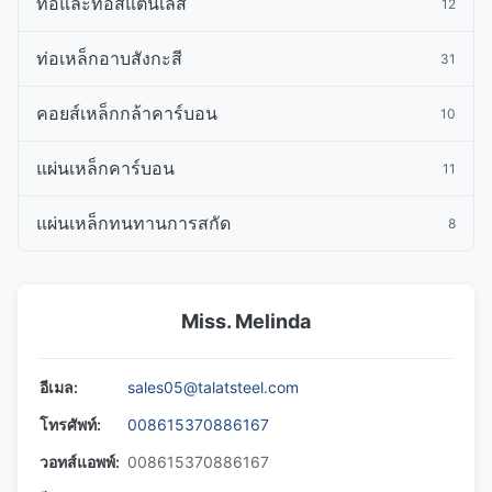
ท่อและท่อสแตนเลส
12
ท่อเหล็กอาบสังกะสี
31
คอยส์เหล็กกล้าคาร์บอน
10
แผ่นเหล็กคาร์บอน
11
แผ่นเหล็กทนทานการสกัด
8
Miss. Melinda
อีเมล:
sales05@talatsteel.com
โทรศัพท์:
008615370886167
วอทส์แอพพ์:
008615370886167