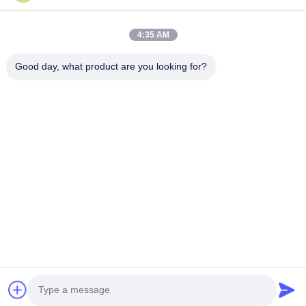
เกี่ยวกับเรา
ทัวร์โรงงาน
4:35 AM
ควบคุมคุณภาพ
Good day, what product are you looking for?
ติดต่อเรา
ขออ้าง
ข่าว
ทุกกรณี
Follow Us
©2026- Wuxi Talat Steel Co., Ltd.. ทั้งหมด สิทธิพิเศษ