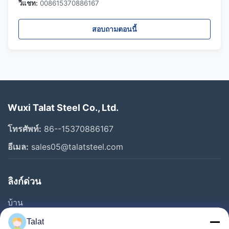
วีแชท:
008615370886167
สอบถามตอนนี้
Wuxi Talat Steel Co., Ltd.
โทรศัพท์:
86--15370886167
อีเมล:
sales05@talatsteel.com
ลิงก์ด่วน
บ้าน
ผลิตภัณฑ์
Talat