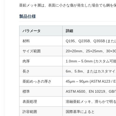
亜鉛メッキ層は、表面に小さな傷が発生した場合でも鋼を
製品仕様
パラメータ
詳細
材料
Q195、Q235B、Q355B (ま
サイズ範囲
20×20mm、25×25mm、30×3
肉厚
1.0mm – 5.0mm (カスタム可能
長さ
6m、5.8m、またはカスタマイ
亜鉛めっきの厚さ
45μm – 90μm (ASTM A123 /
標準
ASTM A500、EN 10219、GB/T
表面処理
溶融亜鉛メッキ、滑らかで明
許容範囲
国際基準によると