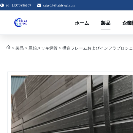
86--15370886167
sales05@talatsteel.com
ホーム
製品
企業
製品
亜鉛メッキ鋼管
構造フレームおよびインフラプロジェ