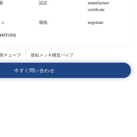
国
認定:
manufacture
certificate
トン
価格:
negotiate
000TONS
筒チューブ
亜鉛メッキ構造パイプ
今
す
ぐ
問
い
合
わ
せ