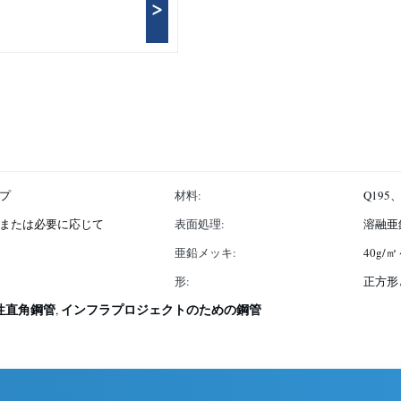
>
プ
材料:
Q195、
または必要に応じて
表面処理:
溶融亜
亜鉛メッキ:
40g/㎡
形:
正方形
性直角鋼管
インフラプロジェクトのための鋼管
,