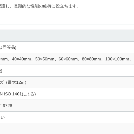
保護し、長期的な性能の維持に役立ちます。
たは同等品)
0mm、40×40mm、50×50mm、60×60mm、80×80mm、100×100mm、1
)
ズ（最大12m）
 EN ISO 1461による)
 6728
るい