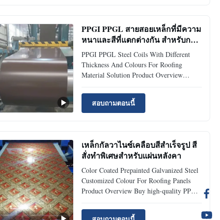
are prepainted steel products, their base
materials and ...
PPGI PPGL สายสอยเหล็กที่มีความ
หนาและสีที่แตกต่างกัน สําหรับการ
แก้ไขวัสดุหลังคา
PPGI PPGL Steel Coils With Different
Thickness And Colours For Roofing
Material Solution Product Overview
Roofing Steel Solution: How to Choose the
Right Material (PPGI, PPGL, GI)
สอบถามตอนนี้
Choosing the right roofing material is
critical for long-term durability, cost
efficiency, and maintenance performance.
...
เหล็กกัลวาไนซ์เคลือบสีสำเร็จรูป สี
สั่งทำพิเศษสำหรับแผ่นหลังคา
Color Coated Prepainted Galvanized Steel
Customized Colour For Roofing Panels
Product Overview Buy high-quality PPGI
steel coil for roofing sheets, wall panels,
and appliances. Durable color coating,
สอบถามตอนนี้