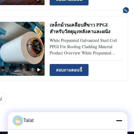
strong corrosion resistance, and custom
specifications. Fast delivery from factory.
PPGI steel coil ...
เหล็กม้วนเคลือบสีขาว PPGI
สำหรับวัสดุมุงหลังคาและผนัง
White Prepainted Galvanized Steel Coil
PPGI For Roofing Cladding Material
Product Overview White Prepainted
Galvanized Steel Coil (PPGI) is produced
by coating high-quality galvanized steel
สอบถามตอนนี้
substrate with durable organic paint
through advanced continuous coating lines.
The elegant white finish ...
ป
Talat