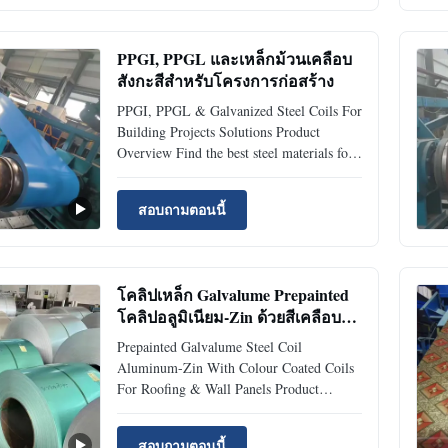
supply available. In home appliance
manufacturing, steel ...
PPGI, PPGL และเหล็กม้วนเคลือบ
สังกะสีสำหรับโครงการก่อสร้าง
PPGI, PPGL & Galvanized Steel Coils For
Building Projects Solutions Product
Overview Find the best steel materials for
construction projects. Compare PPGI,
PPGL, and GI for durability, corrosion
สอบถามตอนนี้
resistance, and cost efficiency. Custom
supply available. Selecting the right steel
material is essential ...
โคลิปเหล็ก Galvalume Prepainted
โคลิปอลูมิเนียม-Zin ด้วยสีเคลือบโค
ลิปสําหรับหลังคาและแผ่นผนัง
Prepainted Galvalume Steel Coil
Aluminum-Zin With Colour Coated Coils
For Roofing & Wall Panels Product
Overview PPGL steel coil (Prepainted
Galvalume Steel Coil) is a high-
สอบถามตอนนี้