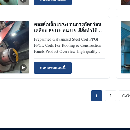
performance coated steel product
manufactured by applying organic coatings
on galvalume steel substrate (55%
aluminum, 43.4% ...
คอยล์เหล็ก PPGI ทนการกัดกร่อน
เคลือบ PVDF ทน UV สีสั่งทำได้
สำหรับหลังคา
Prepainted Galvanized Steel Coil PPGI
PPGL Coils For Roofing & Construction
Panels Product Overview High-quality
PPGI steel coil with excellent corrosion
resistance and color durability. Ideal for
สอบถามตอนนี้
roofing, wall panels, and appliances.
Custom sizes & colors available. Factory
direct supply. PPGI ...
1
2
ถัดไ