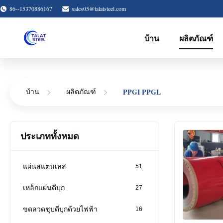
86--15370886167
sales05@talatsteel.com
บ้าน
ผลิตภัณฑ์
PPGI PPGL
บ้าน
ผลิตภัณฑ์
ประเภททั้งหมด
แผ่นสแตนเลส
51
เหล็กแผ่นดีบุก
27
ขดลวดชุบดีบุกด้วยไฟฟ้า
16