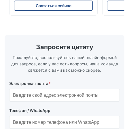
Электролитическая катушка из
мм Описан
Связаться сейчас
оловянной пластины для упаковки -
Электролит
2,8/2,8 и 5,6/5,6 г/м варианты покрытия
представля
SPTE TFS Электролитическая оловянная
упаковочно
плита (ETP) представляет собой
для превос
отраслевой стандарт для с...
стойкости 
требователь
Запросите цитату
Пожалуйста, воспользуйтесь нашей онлайн-формой
для запроса, если у вас есть вопросы, наша команда
свяжется с вами как можно скорее.
Электронная почта
*
Телефон / WhatsApp