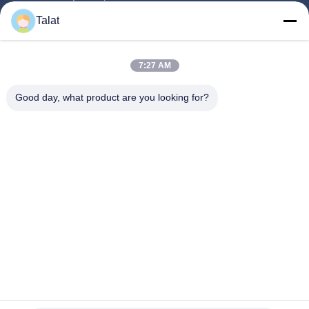
Продукция
Talat
О Компании
Наша Фабрика
7:27 AM
Контроль Качества
Good day, what product are you looking for?
Контактные Данные
Отправить Запрос
Новости
Все Случаи
Follow Us