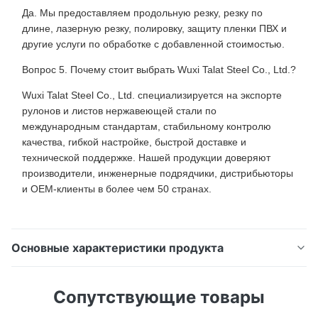
Да. Мы предоставляем продольную резку, резку по
длине, лазерную резку, полировку, защиту пленки ПВХ и
другие услуги по обработке с добавленной стоимостью.
Вопрос 5. Почему стоит выбрать Wuxi Talat Steel Co., Ltd.?
Wuxi Talat Steel Co., Ltd. специализируется на экспорте
рулонов и листов нержавеющей стали по
международным стандартам, стабильному контролю
качества, гибкой настройке, быстрой доставке и
технической поддержке. Нашей продукции доверяют
производители, инженерные подрядчики, дистрибьюторы
и OEM-клиенты в более чем 50 странах.
Основные характеристики продукта
Качество еды 304 316 холоднопрокатная
Сопутствующие товары
нержавеющая сталь покрывает 2Б БА 8К финиш
зеркала Описание продукта: Ищете