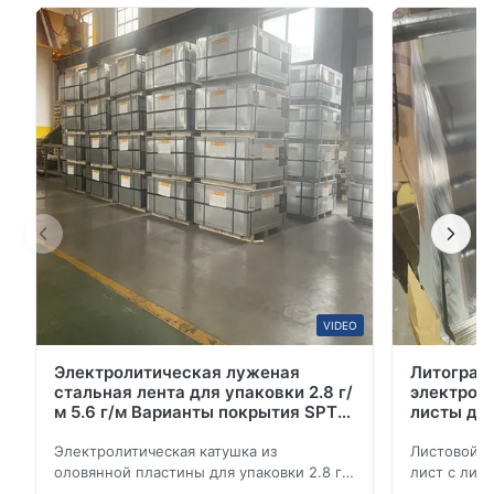
холоднокатаные листы из нержавеющей стали
премиум-класса с превосходной плоскостностью,
зеркальным качеством поверхности и надежной
устойчивостью к коррозии? Как показано на
изображении ...
VIDEO
Электролитическая луженая
Литограф
стальная лента для упаковки 2.8 г/
электрол
м 5.6 г/м Варианты покрытия SPTE
листы дл
TFS
класса 6
Электролитическая катушка из
Листовой 
оловянной пластины для упаковки 2.8 г/
лист с лит
м 5.6 г/м варианты покрытия SPTE TFS
премиально