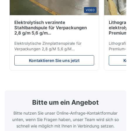
VIDEO
Elektrolytisch verzinnte
Lithograp
Stahlbandspule für Verpackungen
elektrolyt
2,8 g/m 5,6 g/m
Premium-
Beschichtungsoptionen SPTE TFS
929 mm
Elektrolytische Zinnplattenspirale für
Lithografis
Verpackungen 2,8 g/M 5,6 g/M
Premium-Te
Beschichtungsmöglichkeiten SPTE TFS
mm Produkt
Elektrolytische Zinnplatten-Spule für
stellt eine
Kontaktieren Sie uns jetzt
Kon
Verpackungen - 2,8/2,8 & 5,6/5,6 g/m
dar, die für
Beschichtungsmöglichkeiten SPTE TFS
Korrosionsb
Elektrolytische Zinnplatte (ETP) stellt den
anspruchsv
Industriestandard für die Herstellung ...
wurde. Diese
Bitte um ein Angebot
Bitte nutzen Sie unser Online-Anfrage-Kontaktformular
unten, wenn Sie Fragen haben, unser Team wird sich so
schnell wie möglich mit Ihnen in Verbindung setzen.