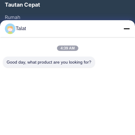
Tautan Cepat
Rumah
Produk
Talat
Tentang Kita
Wisata Pabrik
4:39 AM
Kontrol Kualitas
Good day, what product are you looking for?
Hubungi Kami
Quote Request Suatu
Berita
Semua Kasus
Follow Us