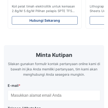
Koil pelat timah elektrolitik untuk kemasan
Lithographic
2.8g/M 5.6g/M Pilihan pelapis SPTE TFS
Sheets Unt
Koil pelat timah elektrolitik untuk kemasan -
660mm 929mm
2,8/2,8 & 5,6/5,6 g/m Opsi pelapis SPTE
Tin Plate (
Hubungi Sekarang
TFS Elektrolitik Tin Plate (ETP) merupakan
premium ya
standar industri untuk menciptakan
korosi yang
pengemasan logam yang aman dan tahan
aplikasi ya
lama.Bahan ini ...
khusus ini me
Minta Kutipan
Silakan gunakan formulir kontak pertanyaan online kami di
bawah ini jika Anda memiliki pertanyaan, tim kami akan
menghubungi Anda sesegera mungkin.
E-mail
*