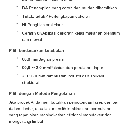
BA
️ Penampilan yang cerah dan mudah dibersihkan
Tidak, tidak.4
Perlengkapan dekoratif
HL
Penghias arsitektur
Cermin 8K
Aplikasi dekoratif kelas makanan premium
dan mewah
Pilih berdasarkan ketebalan
00,8 mm
Bagian presisi
00,8 ∼ 2,0 mm
Pakaian dan peralatan dapur
2.0 ∙ 6.0 mm
Pembuatan industri dan aplikasi
struktural
Pilih dengan Metode Pengolahan
Jika proyek Anda membutuhkan pemotongan laser, gambar
dalam, lentur, atau las, memilih kualitas dan permukaan
yang tepat akan meningkatkan efisiensi manufaktur dan
mengurangi limbah.