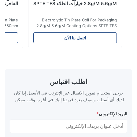
2.8g/M 5.6g/M خيارات الطلاء SPTE TFS
الفاخرة 660 مم 929 مم
olytic Tin Plate
Electrolytic Tin Plate Coil For Packaging
ckaging 660mm
2.8g/M 5.6g/M Coating Options SPTE TFS
lectrolytic Tin
Electrolytic Tin Plate Coil for Packaging -
ents a premium
2.8/2.8 & 5.6/5.6g/m Coating Options SPTE
اتصل بنا الآن
ed for superior
TFS Electrolytic Tin Plate (ETP) represents
d durability in
the industry standard for creating secure,
se specialized
long-lasting metal packaging. This material
ecise thickness
consists of a cold-rolled steel substrate
m, and 0.45mm,
electrolytically coated with a pure tin layer,
 with versatile
forming an exceptional barrier that is both
rious packaging
robust and adaptable. Engineered
اطلب اقتباس
4-CA and T5-CA
specifically for
temper
يرجى استخدام نموذج الاتصال عبر الإنترنت في الأسفل إذا كان
لديك أي أسئلة، وسوف يعود فريقنا إليك في أقرب وقت ممكن.
البريد الإلكتروني
*