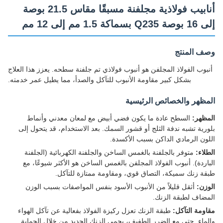
أنابيب فولاذية مجلفنة مسبقًا مقاس 21.5 بوصة
ماكة 1.5 مم إلى 12 مم
ف المنتج
بوب الفولاذ المجلفن هو أنبوب فولاذي تم جلفنة سطحه. يعزز هذا العلاج
بشكل كبير مقاومة الأنبوب للتآكل والصدأ، مما يطيل عمر خدمته.
ظهر والخصائص الرئيسية
ظهر:
السطح عادة ما يكون فضي أبيض مع لمعان معدني وأنماط
رية تشبه ندفة الثلج أو قشور السمك. بعد الاستخدام، قد يتحول إلى
ون الرمادي الداكن بسبب الأكسدة.
لاء:
متوفر بالجلفنة بالغمس الساخن والجلفنة الكهربائية (الجلفنة
اردة). أنبوب الفولاذ المجلفن بالغمس الساخن هو الأكثر شيوعًا، مع
ة زنك سميكة، التصاق قوي، ومقاومة ممتازة للتآكل.
زن:
أثقل قليلاً من الأنبوب الأسود بنفس المواصفات بسبب الوزن
ضاف لطبقة الزنك.
ومة التآكل:
طبقة الزنك تعزل ركيزة الفولاذ بفعالية عن تآكل الهواء
ماء. حتى مع الضرر الطفيف، يحمي الزنك الحديد من خلال الحماية