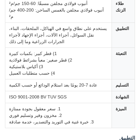
طلاء
أنبوب فولاذي مجلفن مسبقًا: 60-150 جم/م²
الزنك
أنبوب فولاذي مجلفن بالغمس الساخن: 200-400 جم/
م²
التطبيق
يستخدم على نطاق واسع في الهياكل، الملحقات، البناء،
نقل السوائل، أجزاء الآلات، أجزاء الإجهاد لأجزاء
الجرارات الزراعية وما إلى ذلك
التعبئة
1) قطر كبير: بكميات كبيرة
2) قطر صغير: معبأ بشرائط فولاذية
3) أكياس بلاستيكية
4) حسب متطلبات العميل
التسليم
عادة 7-20 يومًا بعد استلام الودائع أو حسب الكمية
الشهادة
ISO 9001-2008 BV TUV SGS
الميزة
1. سعر معقول بجودة ممتازة
2. مخزون وفير وتسليم فوري
3. خبرة غنية في التوريد والتصدير، خدمة صادقة
طبيق