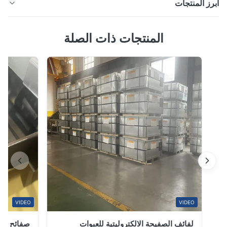
ز المنتجات
أنابيب فولاذية مجلفنة مسبقًا مقاس 21.5 بوصة إلى 16 بوصة
المنتجات ذات الصلة
Q235 بسماكة 1.5 مم إلى 12 مم وصف المنتج أنبوب الفولاذ
المجلفن هو أنبوب فولاذي تم جلفنة سطحه. يعزز هذا العلاج
بشكل كبير مقاومة الأنبوب للتآكل والصدأ، مما يطيل عمر
خدمته. المظهر والخصائص الرئيسية المظهر: السطح عادة ما
يكون فضي أبيض مع لمعان معدني ...
VIDEO
VIDEO
لفائف الصفيحة الالكتروليتية للعبوات
صفائح صفيح مط