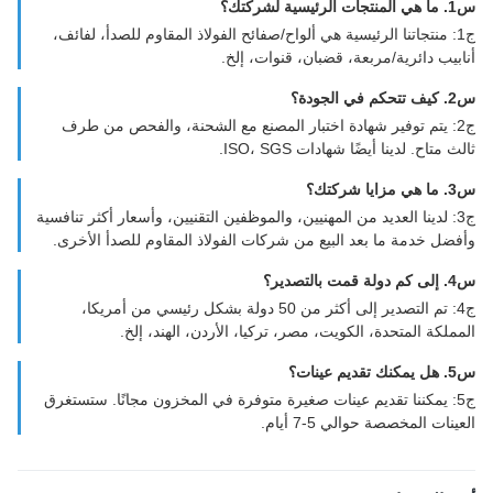
ك؟
ج1: منتجاتنا الرئيسية هي ألواح/صفائح الفولاذ المقاوم للصدأ، لفائف،
بيب دائرية/مربعة، قضبان، قنوات، إلخ.
؟
ج2: يتم توفير شهادة اختبار المصنع مع الشحنة، والفحص من طرف
 متاح. لدينا أيضًا شهادات ISO، SGS.
؟
ج3: لدينا العديد من المهنيين، والموظفين التقنيين، وأسعار أكثر تنافسية
ضل خدمة ما بعد البيع من شركات الفولاذ المقاوم للصدأ الأخرى.
؟
ج4: تم التصدير إلى أكثر من 50 دولة بشكل رئيسي من أمريكا،
ملكة المتحدة، الكويت، مصر، تركيا، الأردن، الهند، إلخ.
؟
ج5: يمكننا تقديم عينات صغيرة متوفرة في المخزون مجانًا. ستستغرق
نات المخصصة حوالي 5-7 أيام.