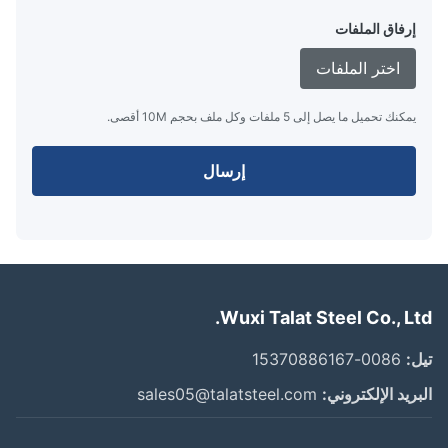
إرفاق الملفات
اختر الملفات
يمكنك تحميل ما يصل إلى 5 ملفات وكل ملف بحجم 10M أقصى.
إرسال
Wuxi Talat Steel Co., Lt
:
0086-15370886167
ريد الإلكتروني:
sales05@talatsteel.com