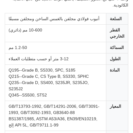
ثودية.
السلعة
أنبوب فولاذي مجلفن بالغمس الساخن ومجلفن مسبقًا
القطر
10-600 مم (دائري)
لخارجي
لسماكة
1.2-50 مم
الطول
3-12 متر أو حسب متطلبات العملاء
المادة
Q195--Grade B, SS330, SPC, S185
Q215--Grade C, CS Type B, SS330, SPHC
Q235--Grade D, SS400, S235JR, S235JO,
S235J2
Q345--SS500, ST52
المعيار
GB/T13793-1992, GB/T14291-2006, GB/T3091-
1993, GB/T3092-1993, GB3640-88
BS1387/1985, ASTM A53/A36, EN39/EN10219,
API 5L, GB/T9711.1-99 إلخ