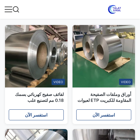
VIDEO
VIDEO
أوراق وملفات الصفيحة
لفائف صفيح كهربائي بسمك
المقاومة للكبريت ETP لعبوات
0.18 مم لتصنيع علب
الأسماك والمأكولات البحرية
الأيروسول بعرض 885 مم
علب التونة
استفسر الآن
استفسر الآن