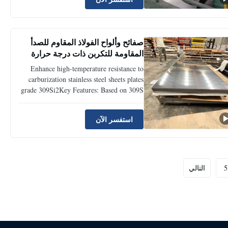
containing approximately 18% chromium
and 9% nickel. Key Stabilizing Element:
Niobium (Nb) is added, with a ...
صفائح وألواح الفولاذ المقاوم للصدأ
المقاومة للتكربن ذات درجة حرارة
عالية 309Si2
Enhance high-temperature resistance to
carburization stainless steel sheets plates
grade 309Si2Key Features: Based on 309S
high-chromium-nickel heat-resistant steel,
this product features a significantly
استفسر الآن
increased silicon content, specifically
designed to enhance high-temperature
carburization ...
5
التالي