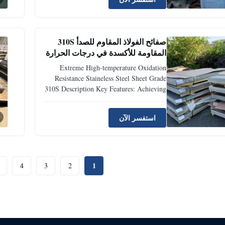
nickel, and the addition of nitrogen,
cerium, etc.), it achieves high-temperature
strength and oxidation resistance ...
صفائح الفولاذ المقاوم للصدأ 310S
المقاومة للأكسدة في درجات الحرارة
العالية جدًا
Extreme High-temperature Oxidation
Resistance Staineless Steel Sheet Grade
310S Description Key Features: Achieving
exceptional oxidation resistance and high-
temperature strength through extremely
استفسر الآن
high chromium and nickel content, 310S is
one of the highest-performing grades
among general-purpose ...
1
4
3
2