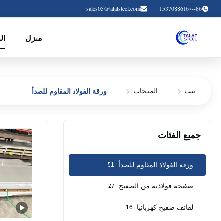
sales05@talatsteel.com
86--15370886167
منزل
ال
ورقة الفولاذ المقاوم للصدأ
بيت
المنتجات
جميع الفئات
ورقة الفولاذ المقاوم للصدأ
51
صفيحة فولاذية من الصفيح
27
لفائف صفيح كهربائيا
16