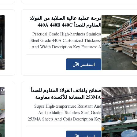
S41000 Ams 5504 overview Grade 410
stainless steel is a hardenable, ...
درجة عملية عالية الصلابة من الفولاذ
المقاوم للصدأ 440A 440B 440C
سمك وعرض مخصص
Practical Grade High-hardness Stainless
Steel Grade 440A Customized Thickness
And Width Description Key Features: A
heat-treatable, medium-to-high carbon,
high-chromium martensitic stainless steel
استفسر الآن
that achieves an excellent balance between
hardness, wear resistance, corrosion
resistance, and cost. ...
صفائح ولفائف الفولاذ المقاوم للصدأ
253MA المضادة للأكسدة مقاومة
لدرجات الحرارة العالية جدًا
Super High-temperature Resistant And
Anti-oxidation Stainless Steel Grade
253MA Sheets And Coils Description Key
Features: Through a unique "micro-
alloying" design (high chromium, high
استفسر الآن