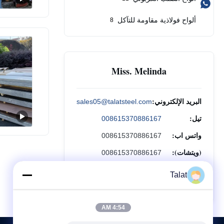
ألواح فولاذية مقاومة للتآكل
8
Miss. Melinda
البريد الإلكتروني:
sales05@talatsteel.com
تيل:
008615370886167
واتس اب:
008615370886167
(ويتشات):
008615370886167
Talat
استفسر الآن
4:54 AM