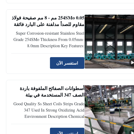
wall thickness, stainless steel plate's
processing ...
254SMo 0.05 مم - 8 مم صفيحة فولاذ
مقاوم للصدأ مدلفنة على البارد فائقة
المقاومة للتآكل
Super Corrosion-resistant Stainless Steel
Grade 254SMo Thickness From 0.05mm-
8.0mm Description Key Features:
Achieving top-tier corrosion resistance
among all stainless steels through
استفسر الآن
extremely high molybdenum, nitrogen,
and copper content, especially exhibiting
near-perfect resistance to chloride ...
أسطوانات الصفائح الملفوفة باردة
الصف 347 المستخدمة في بيئة
حمضية قوية
Good Quality Ss Sheet Coils Strips Grade
347 Used In Strong Oxidizing Acid
Environment Description Chemical
Composition and Principle: Basic
Composition: Similar to 304 stainless steel,
استفسر الآن