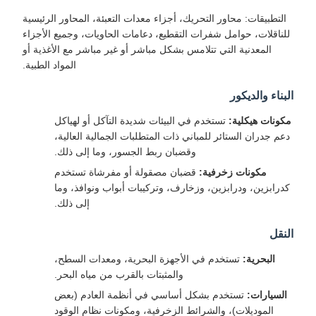
التطبيقات: محاور التحريك، أجزاء معدات التعبئة، المحاور الرئيسية
للناقلات، حوامل شفرات التقطيع، دعامات الحاويات، وجميع الأجزاء
المعدنية التي تتلامس بشكل مباشر أو غير مباشر مع الأغذية أو
المواد الطبية.
البناء والديكور
مكونات هيكلية:
تستخدم في البيئات شديدة التآكل أو لهياكل
دعم جدران الستائر للمباني ذات المتطلبات الجمالية العالية،
وقضبان ربط الجسور، وما إلى ذلك.
مكونات زخرفية:
قضبان مصقولة أو مفرشاة تستخدم
كدرابزين، ودرابزين، وزخارف، وتركيبات أبواب ونوافذ، وما
إلى ذلك.
النقل
البحرية:
تستخدم في الأجهزة البحرية، ومعدات السطح،
والمثبتات بالقرب من مياه البحر.
السيارات:
تستخدم بشكل أساسي في أنظمة العادم (بعض
الموديلات)، والشرائط الزخرفية، ومكونات نظام الوقود