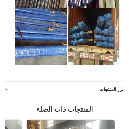
ز المنتجات
قضيب فولاذ مقاوم للصدأ لامع OD 500 مم 310 316L 316Ti
المنتجات ذات الصلة
للبناء وصف المنتج قضيب فولاذ مقاوم للصدأ لامع OD 500 مم
310 316L 316Ti للبناء مجالات التطبيق الأساسية التصنيع
الميكانيكي ومعالجة المعدات أجزاء المحور: يستخدم في آلات