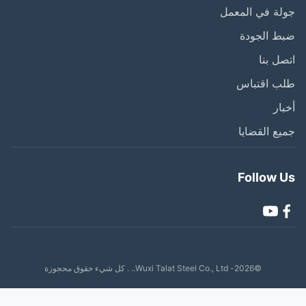
ة في المعمل
ط الجودة
ل بنا
ب اقتباس
ار
ع القضايا
Follow 
©2026- Wuxi Talat Steel Co., Ltd.. . كل شيء حقوق محجوزة