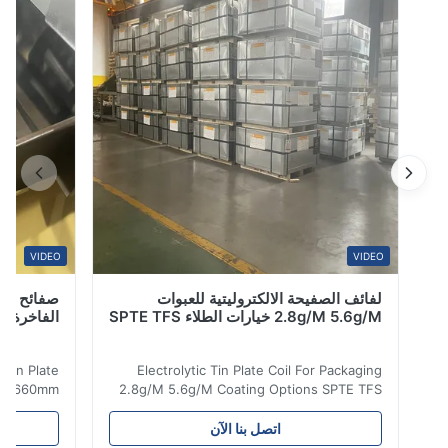
معالجة الأغذية، والآلات الكيميائية، وآلات النسيج، والتطبيقات
الأخرى التي تتطلب مق...
VIDEO
VIDEO
لفائف الصفيحة الالكتروليتية للعبوات
صفائح صفيح مط
2.8g/M 5.6g/M خيارات الطلاء SPTE TFS
الفاخرة 660 مم 929 مم
olytic Tin Plate
Electrolytic Tin Plate Coil For Packaging
ckaging 660mm
2.8g/M 5.6g/M Coating Options SPTE TFS
lectrolytic Tin
Electrolytic Tin Plate Coil for Packaging -
ents a premium
2.8/2.8 & 5.6/5.6g/m Coating Options SPTE
اتصل بنا الآن
ed for superior
TFS Electrolytic Tin Plate (ETP) represents