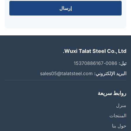
إرسال
Wuxi Talat Steel Co., Lt
:
0086-15370886167
ريد الإلكتروني:
sales05@talatsteel.com
ابط سريعة
زل
نتجات
 بنا