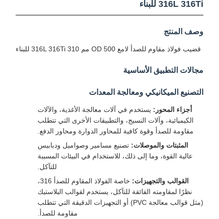
316L 316Ti للبناء
وصف المنتج
قضيب فولاذ مقاوم للصدأ لامع OD 500 مم 310 316L 316Ti للبناء
مجالات التطبيق الأساسية
التصنيع الميكانيكي ومعالجة المعدات
أجزاء المحور:
يستخدم في آلات معالجة الأغذية، والآلات
الكيميائية، وآلات النسيج، والتطبيقات الأخرى التي تتطلب
مقاومة للصدأ وقوة كافية للمحاور الدوارة ومحاور الدفع.
المثبتات والموصلات:
تصنيع مسامير وصواميل ودبابيس
عالية القوة، وما إلى ذلك، للاستخدام في البيئات المسببة
للتآكل.
القوالب والتجهيزات:
خاصة الفولاذ المقاوم للصدأ 316،
نظرًا لمقاومته الفائقة للتآكل، يستخدم لقوالب البلاستيك
(مثل قوالب معالجة PVC) أو التجهيزات الدقيقة التي تتطلب
مقاومة للصدأ.