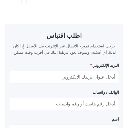
d durability in
the industry standard for creating secure,
se specialized
long-lasting metal packaging. This material
ecise thickness
consists of a cold-rolled steel substrate
m, and 0.45mm,
electrolytically coated with a pure tin layer,
 with versatile
forming an exceptional barrier that is both
rious packaging
robust and adaptable. Engineered
اطلب اقتباس
4-CA and T5-CA
specifically for
temper
يرجى استخدام نموذج الاتصال عبر الإنترنت في الأسفل إذا كان
لديك أي أسئلة، وسوف يعود فريقنا إليك في أقرب وقت ممكن.
البريد الإلكتروني
*
الهاتف / واتساب
اسم