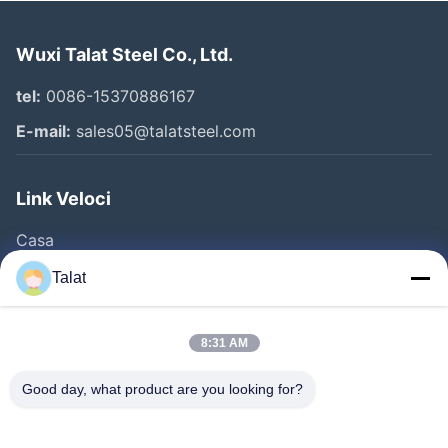
Wuxi Talat Steel Co., Ltd.
tel:
0086-15370886167
E-mail:
sales05@talatsteel.com
Link Veloci
Casa
Prodotti
Talat
Chi Siamo
Fatory Tour
8:31 AM
Controllo Di Qualità
Good day, what product are you looking for?
Contattaci