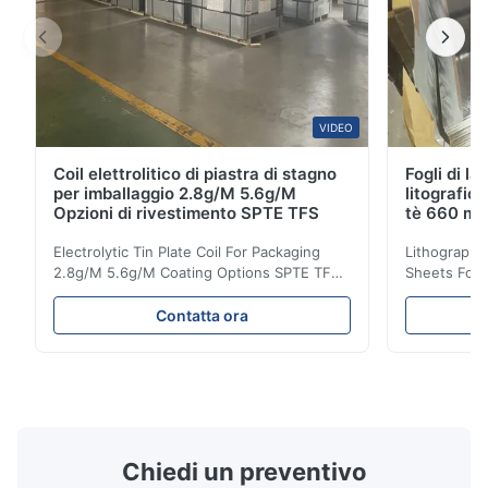
VIDEO
Coil elettrolitico di piastra di stagno
Fogli di la
per imballaggio 2.8g/M 5.6g/M
litografic
Opzioni di rivestimento SPTE TFS
tè 660 m
Electrolytic Tin Plate Coil For Packaging
Lithographic
2.8g/M 5.6g/M Coating Options SPTE TFS
Sheets For
Electrolytic Tin Plate Coil for Packaging -
929mm Produ
2.8/2.8 & 5.6/5.6g/m Coating Options SPTE
Plate (ETP)
Contatta ora
TFS Electrolytic Tin Plate (ETP) represents
packaging s
the industry standard for creating secure,
corrosion re
long-lasting metal packaging. This material
demanding a
consists of a cold-rolled steel substrate
tinplate she
electrolytically coated with a pure tin layer,
options of
forming an exceptional barrier that is both
providing m
robust and adaptable. Engineered
solutions fo
Chiedi un preventivo
specifically for
requiremen