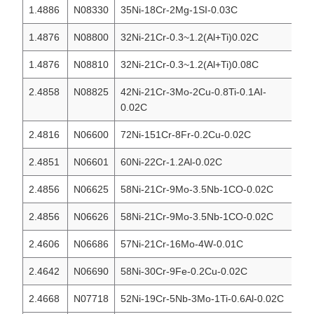
1.4886
N08330
35Ni-18Cr-2Mg-1SI-0.03C
IN
1.4876
N08800
32Ni-21Cr-0.3~1.2(Al+Ti)0.02C
IN
1.4876
N08810
32Ni-21Cr-0.3~1.2(Al+Ti)0.08C
IN
2.4858
N08825
42Ni-21Cr-3Mo-2Cu-0.8Ti-0.1AI-
IN
0.02C
2.4816
N06600
72Ni-151Cr-8Fr-0.2Cu-0.02C
IN
2.4851
N06601
60Ni-22Cr-1.2Al-0.02C
IN
2.4856
N06625
58Ni-21Cr-9Mo-3.5Nb-1CO-0.02C
IN
2.4856
N06626
58Ni-21Cr-9Mo-3.5Nb-1CO-0.02C
IN
2.4606
N06686
57Ni-21Cr-16Mo-4W-0.01C
IN
2.4642
N06690
58Ni-30Cr-9Fe-0.2Cu-0.02C
IN
2.4668
N07718
52Ni-19Cr-5Nb-3Mo-1Ti-0.6Al-0.02C
IN