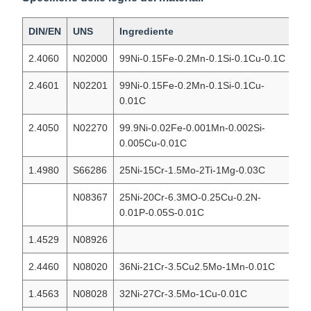
DIN/EN
UNS
Ingrediente
G
2.4060
N02000
99Ni-0.15Fe-0.2Mn-0.1Si-0.1Cu-0.1C
Ni
2.4601
N02201
99Ni-0.15Fe-0.2Mn-0.1Si-0.1Cu-
Ni
0.01C
2.4050
N02270
99.9Ni-0.02Fe-0.001Mn-0.002Si-
Ni
0.005Cu-0.01C
1.4980
S66286
25Ni-15Cr-1.5Mo-2Ti-1Mg-0.03C
IN
N08367
25Ni-20Cr-6.3MO-0.25Cu-0.2N-
IN
0.01P-0.05S-0.01C
1.4529
N08926
IN
2.4460
N08020
36Ni-21Cr-3.5Cu2.5Mo-1Mn-0.01C
IN
1.4563
N08028
32Ni-27Cr-3.5Mo-1Cu-0.01C
IN