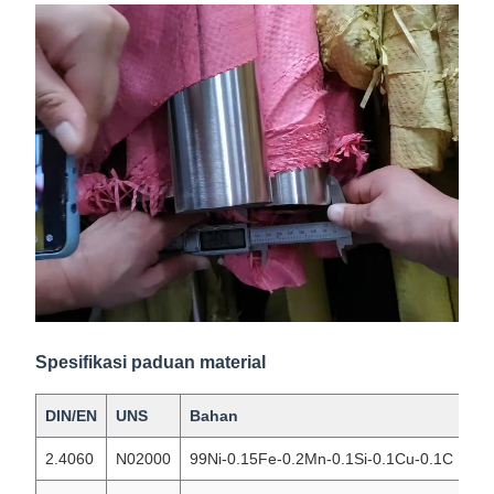
Spesifikasi paduan material
DIN/EN
UNS
Bahan
Ke
2.4060
N02000
99Ni-0.15Fe-0.2Mn-0.1Si-0.1Cu-0.1C
Ni