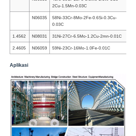
2Cu-1.5Mn-0.03C
N06035
58Ni-33Cr-8Mo-2Fe-0.6Si-0.3Cu-
Ha
0.03C
1.4562
N08031
31Ni-27Cr-6.5Mo-1.2Cu-2mn-0.01C
Ni
2.4605
N06059
59Ni-23Cr-16Mo-1.0Fe-0.01C
Ni
Aplikasi