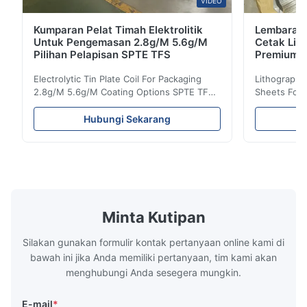
VIDEO
Kumparan Pelat Timah Elektrolitik
Lembaran P
Untuk Pengemasan 2.8g/M 5.6g/M
Cetak Lit
Pilihan Pelapisan SPTE TFS
Premium
Electrolytic Tin Plate Coil For Packaging
Lithographic
2.8g/M 5.6g/M Coating Options SPTE TFS
Sheets For
Electrolytic Tin Plate Coil for Packaging -
929mm Produ
2.8/2.8 & 5.6/5.6g/m Coating Options SPTE
Plate (ETP)
Hubungi Sekarang
TFS Electrolytic Tin Plate (ETP) represents
packaging s
the industry standard for creating secure,
corrosion re
long-lasting metal packaging. This material
demanding a
consists of a cold-rolled steel substrate
tinplate she
electrolytically coated with a pure tin layer,
options of
forming an exceptional barrier that is both
providing m
robust and adaptable. Engineered
solutions fo
Minta Kutipan
specifically for
requiremen
temper
Silakan gunakan formulir kontak pertanyaan online kami di
bawah ini jika Anda memiliki pertanyaan, tim kami akan
menghubungi Anda sesegera mungkin.
E-mail
*