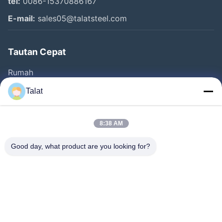
tel:
0086-15370886167
E-mail:
sales05@talatsteel.com
Tautan Cepat
Rumah
Produk
Talat
Tentang Kita
Wisata Pabrik
8:38 AM
Kontrol Kualitas
Good day, what product are you looking for?
Hubungi Kami
Quote Request Suatu
Berita
Semua Kasus