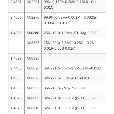
2.4601
N02201
99Ni-0.15Fe-0.2Mn-0.1Si-0.1Cu-
Ni
0.01C
2.4050
N02270
99.9Ni-0.02Fe-0.001Mn-0.002Si-
Ni
0.005Cu-0.01C
1.4980
S66286
25Ni-15Cr-1.5Mo-2Ti-1Mg-0.03C
IN
N08367
25Ni-20Cr-6.3MO-0.25Cu-0.2N-
IN
0.01P-0.05S-0.01C
1.4529
N08926
IN
2.4460
N08020
36Ni-21Cr-3.5Cu2.5Mo-1Mn-0.01C
IN
1.4563
N08028
32Ni-27Cr-3.5Mo-1Cu-0.01C
IN
1.4886
N08330
35Ni-18Cr-2Mg-1SI-0.03C
IN
1.4876
N08800
32Ni-21Cr-0.3~1.2 ((Al+Ti) 0.02C
IN
1.4876
N08810
32Ni-21Cr-0.3~1.2 ((Al+Ti) 0.08C
IN