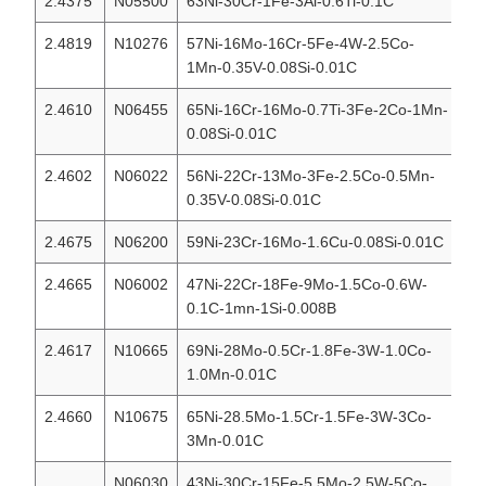
2.4375
N05500
63Ni-30Cr-1Fe-3Al-0.6Ti-0.1C
MO
2.4819
N10276
57Ni-16Mo-16Cr-5Fe-4W-2.5Co-
Ha
1Mn-0.35V-0.08Si-0.01C
2.4610
N06455
65Ni-16Cr-16Mo-0.7Ti-3Fe-2Co-1Mn-
Ha
0.08Si-0.01C
2.4602
N06022
56Ni-22Cr-13Mo-3Fe-2.5Co-0.5Mn-
Ha
0.35V-0.08Si-0.01C
2.4675
N06200
59Ni-23Cr-16Mo-1.6Cu-0.08Si-0.01C
Ha
2.4665
N06002
47Ni-22Cr-18Fe-9Mo-1.5Co-0.6W-
Ha
0.1C-1mn-1Si-0.008B
2.4617
N10665
69Ni-28Mo-0.5Cr-1.8Fe-3W-1.0Co-
Ha
1.0Mn-0.01C
2.4660
N10675
65Ni-28.5Mo-1.5Cr-1.5Fe-3W-3Co-
Ha
3Mn-0.01C
N06030
43Ni-30Cr-15Fe-5.5Mo-2.5W-5Co-
Ha