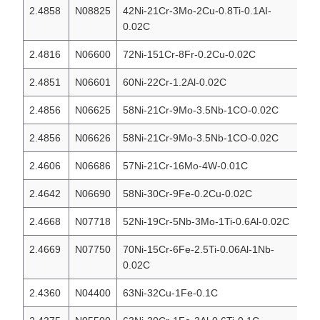
2.4858
N08825
42Ni-21Cr-3Mo-2Cu-0.8Ti-0.1AI-
IN
0.02C
2.4816
N06600
72Ni-151Cr-8Fr-0.2Cu-0.02C
IN
2.4851
N06601
60Ni-22Cr-1.2Al-0.02C
IN
2.4856
N06625
58Ni-21Cr-9Mo-3.5Nb-1CO-0.02C
IN
2.4856
N06626
58Ni-21Cr-9Mo-3.5Nb-1CO-0.02C
IN
2.4606
N06686
57Ni-21Cr-16Mo-4W-0.01C
IN
2.4642
N06690
58Ni-30Cr-9Fe-0.2Cu-0.02C
IN
2.4668
N07718
52Ni-19Cr-5Nb-3Mo-1Ti-0.6Al-0.02C
IN
2.4669
N07750
70Ni-15Cr-6Fe-2.5Ti-0.06Al-1Nb-
IN
0.02C
2.4360
N04400
63Ni-32Cu-1Fe-0.1C
M