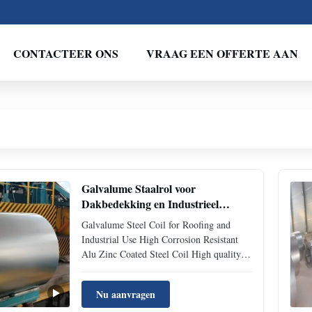
CONTACTEER ONS
VRAAG EEN OFFERTE AAN
Galvalume Staalrol voor
Dakbedekking en Industrieel
Gebruik Hoge Corrosiebestendige
Galvalume Steel Coil for Roofing and
Alu Zink Gecoate Staalrol
Industrial Use High Corrosion Resistant
Alu Zinc Coated Steel Coil High quality
Galvalume Steel Coil also known as Alu
Zinc coated steel coil with superior
Nu aanvragen
corrosion resistance 2 to 6 times longer