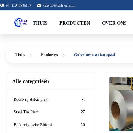
86--15370886167
sales05@talatsteel.com
THUIS
PRODUCTEN
OVER ONS
Galvalume stalen spoel
Thuis
Producten
Alle categorieën
Roestvrij stalen plaat
51
Staal Tin Plate
27
Elektrolytische Blikrol
16