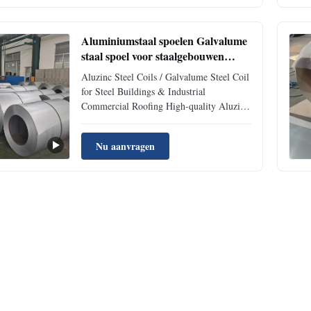
lifespan than GI widely used in roofing
appliances and industrial ...
Aluminiumstaal spoelen Galvalume
staal spoel voor staalgebouwen
Industriële commerciële daken
Aluzinc Steel Coils / Galvalume Steel Coil
for Steel Buildings & Industrial
Commercial Roofing High-quality Aluzinc
steel coils designed for superior corrosion
resistance and durability in steel buildings
Nu aanvragen
and industrial commercial roofing
applications. Specification Details Standard
AISI, ASTM, BS, ...