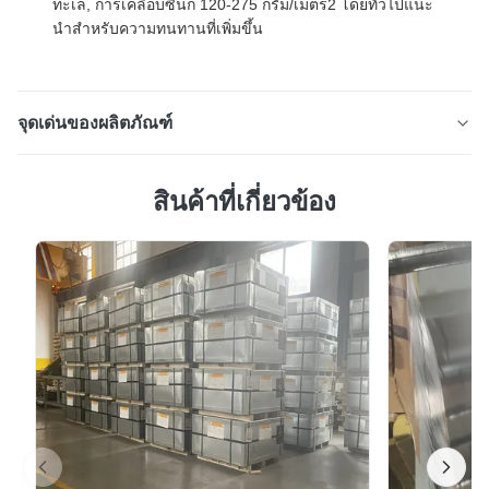
ทะเล, การเคลือบซีนก 120-275 กรัม/เมตร2 โดยทั่วไปแนะ
นําสําหรับความทนทานที่เพิ่มขึ้น
จุดเด่นของผลิตภัณฑ์
กัลวาเนียสสแควร์และสี่เหลี่ยมส่วนโคลนสําหรับสร้างกรอบ
สินค้าที่เกี่ยวข้อง
และการผลิตอุตสาหกรรม คําอธิบายสินค้า ผนังเหล็กสี่เหลี่ยม
(SHS) และผนังเหล็กสี่เหลี่ยม (RHS) เป็นผลิตภัณฑ์เหล็ก
โครงสร้างหลากหลายที่ออกแบบมาเพื่อให้ความแข็งแรงที่
โดดเด่นและความน่าเชื่อถือในระยะยาวผลิตจากสแตนเลส
คาร์บอนพรีเมี่ยมและเคลือบด้วยซิงก์ผ่านก...