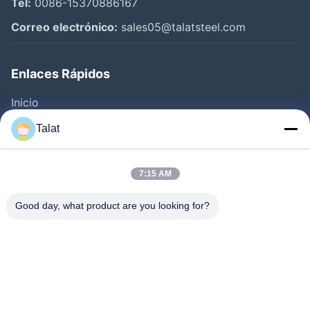
Tel:
0086-15370886167
Correo electrónico:
sales05@talatsteel.com
Enlaces Rápidos
Inicio
Productos
Talat
Sobre Nosotros
Visita A La Fábrica
7:15 AM
Control De Calidad
Good day, what product are you looking for?
Contacto
Solicitar Una Cotización
Noticias
Todos Los Casos