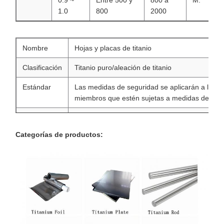
0.9 ~
Entre 500 y
800 a
M.
1.0
800
2000
Nombre
Hojas y placas de titanio
Clasificación
Titanio puro/aleación de titanio
Estándar
Las medidas de seguridad se aplicarán a las in
miembros que estén sujetas a medidas de seg
Grado
Grados 1-Gr4, Gr5 ((Gr5 Eli), Gr6, Gr7 ((Gr11)
Categorías de productos:
Tamaño
El valor de las emisiones de CO2 de los combust
combustibles fósiles se calculará en función d
los combustibles fósiles y de los combustibles f
Método de
Laminación en caliente/laminación en frío
tratamiento
Prueba
Pruebas ultrasónicas, pruebas de rayos X