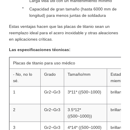
Larga vida útil con un mantenimiento mínimo
Capacidad de gran tamaño (hasta 6000 mm de
longitud) para menos juntas de soldadura
Estas ventajas hacen que las placas de titanio sean un
reemplazo ideal para el acero inoxidable y otras aleaciones
en aplicaciones críticas.
Las especificaciones técnicas:
Placas de titanio para uso médico
- No, no lo
Grado
Tamaño/mm
Estado
sé.
miembro
1
Gr2~Gr3
3*11* ((500~1000)
brillante
2
Gr2~Gr3
3.5*12*
brillante
((500~1000))
3
Gr2~Gr3
4*14* ((500~1000)
brillante