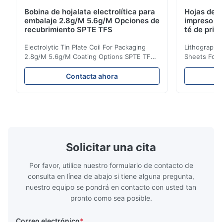
Bobina de hojalata electrolítica para
Hojas de h
embalaje 2.8g/M 5.6g/M Opciones de
impreso li
recubrimiento SPTE TFS
té de pri
mm
Electrolytic Tin Plate Coil For Packaging
Lithographic
2.8g/M 5.6g/M Coating Options SPTE TFS
Sheets For
Electrolytic Tin Plate Coil for Packaging -
929mm Produ
2.8/2.8 & 5.6/5.6g/m Coating Options SPTE
Plate (ETP)
Contacta ahora
TFS Electrolytic Tin Plate (ETP) represents
packaging s
the industry standard for creating secure,
corrosion re
long-lasting metal packaging. This material
demanding a
consists of a cold-rolled steel substrate
tinplate she
electrolytically coated with a pure tin layer,
options of
forming an exceptional barrier that is both
providing m
robust and adaptable. Engineered
solutions fo
Solicitar una cita
specifically for
requiremen
temper
Por favor, utilice nuestro formulario de contacto de
consulta en línea de abajo si tiene alguna pregunta,
nuestro equipo se pondrá en contacto con usted tan
pronto como sea posible.
Correo electrónico
*