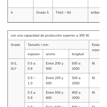
4
Grado 5
Thk3 ~ 60
brillante
con una capacidad de producción superior a 300 W,
Grado
Tamaño / mm
Estados
miembros
espesor
ancho
longitud
Gr1,
0.5 a
Entre 200 y
500 a
M.
Gr7
0.8
500
2000
0.9 ~
Entre 200 y
500 a
M.
1.0
500
2000
0.5 a
Entre 500 y
800 a
M.
0.8
800
2000