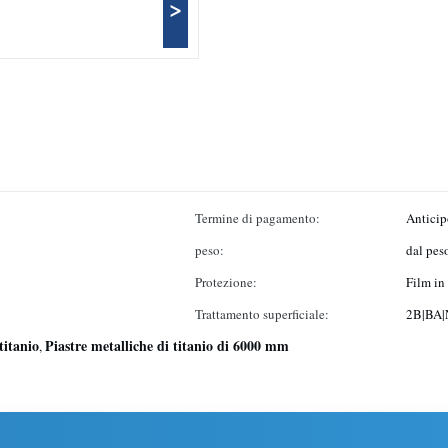
>
Termine di pagamento:
Anticip
peso:
dal pes
Protezione:
Film in
Trattamento superficiale:
2B|BA|
titanio
Piastre metalliche di titanio di 6000 mm
,