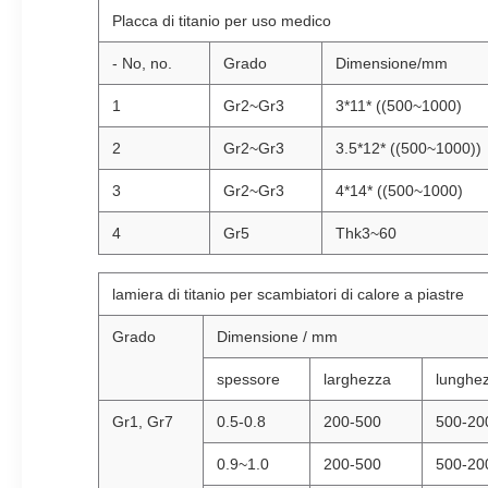
Placca di titanio per uso medico
- No, no.
Grado
Dimensione/mm
1
Gr2~Gr3
3*11* ((500~1000)
2
Gr2~Gr3
3.5*12* ((500~1000))
3
Gr2~Gr3
4*14* ((500~1000)
4
Gr5
Thk3~60
lamiera di titanio per scambiatori di calore a piastre
Grado
Dimensione / mm
spessore
larghezza
lunghe
Gr1, Gr7
0.5-0.8
200-500
500-20
0.9~1.0
200-500
500-20