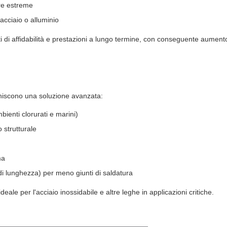
re estreme
 acciaio o alluminio
i di affidabilità e prestazioni a lungo termine, con conseguente aumento
orniscono una soluzione avanzata:
bienti clorurati e marini)
 strutturale
ma
i lunghezza) per meno giunti di saldatura
deale per l'acciaio inossidabile e altre leghe in applicazioni critiche.