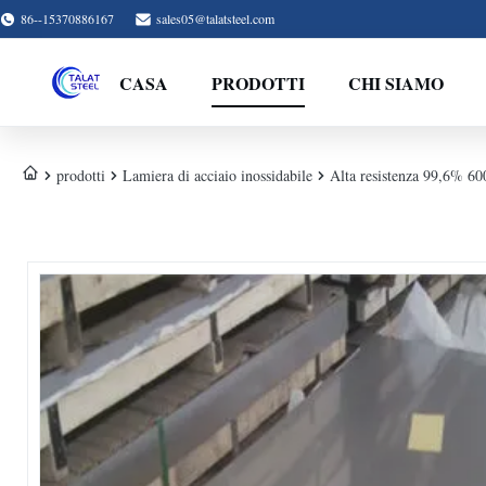
86--15370886167
sales05@talatsteel.com
CASA
PRODOTTI
CHI SIAMO
prodotti
Lamiera di acciaio inossidabile
Alta resistenza 99,6% 6