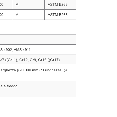
00
M
ASTM B265
00
M
ASTM B265
S 4902, AMS 4911
Gr7 ((Gr11), Gr12, Gr9, Gr16 ((Gr17)
arghezza ((≤ 1000 mm) * Lunghezza ((≤
ne a freddo
X