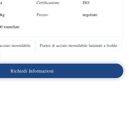
na
Certificazione:
ISO
0kg
Prezzo:
negotiate
0 tonnellate
acciaio inossidabile
Piastre di acciaio inossidabile laminate a freddo
R
i
c
h
i
e
d
i
I
n
f
o
r
m
a
z
i
o
n
i