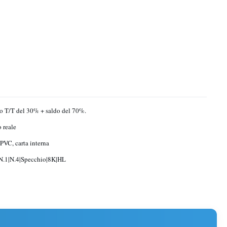
o T/T del 30% + saldo del 70%.
o reale
 PVC, carta interna
N.1|N.4|Specchio|8K|HL