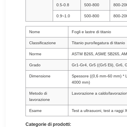
0.5-0.8
500-800
800-20
0.9~1.0
500-800
800-20
Nome
Fogli e lastre di titanio
Classificazione
Titanio puro/legatura di titanio
Norme
ASTM B265, ASME SB265, AM
Grado
Gr1-Gr4, Gr5 ((Gr5 Eli), Gr6, 
Dimensione
Spessore ((0,6 mm-60 mm) * L
4000 mm)
Metodo di
Lavorazione a caldo/lavorazio
lavorazione
Esame
Test a ultrasuoni, test a raggi 
Categorie di prodotti: