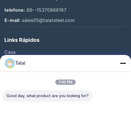
telefone:
86--15370886167
E-mail:
sales05@talatsteel.com
Links Rápidos
Casa
Produtos
Talat
Quem Somos
Fábrica
7:01 PM
Controle De Qualidade
Good day, what product are you looking for?
Fale Conosco
Pedir Um Orçamento
Notícias