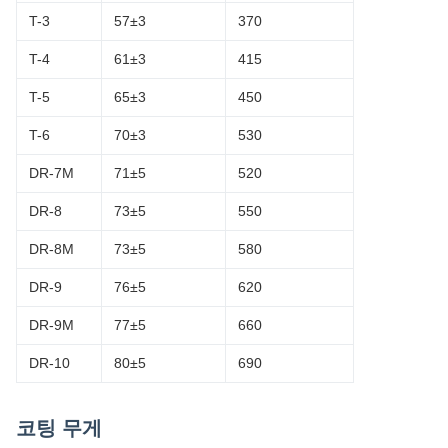
T-3
57±3
370
T-4
61±3
415
T-5
65±3
450
T-6
70±3
530
DR-7M
71±5
520
DR-8
73±5
550
DR-8M
73±5
580
DR-9
76±5
620
DR-9M
77±5
660
DR-10
80±5
690
코팅 무게