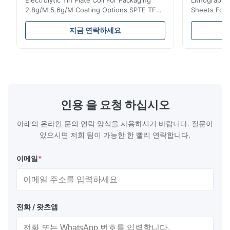
Electrolytic Tin Plate Coil For Packaging
Lithographic
2.8g/M 5.6g/M Coating Options SPTE TFS
Sheets For
Electrolytic Tin Plate Coil for Packaging -
929mm Produ
2.8/2.8 & 5.6/5.6g/m Coating Options SPTE
Plate (ETP)
지금 연락하세요
TFS Electrolytic Tin Plate (ETP) represents
packaging s
the industry standard for creating secure,
corrosion re
long-lasting metal packaging. This material
demanding a
consists of a cold-rolled steel substrate
tinplate she
electrolytically coated with a pure tin layer,
options of
forming an exceptional barrier that is both
providing m
robust and adaptable. Engineered
solutions fo
인용 을 요청 하십시오
specifically for
requiremen
temper
아래의 온라인 문의 연락 양식을 사용하시기 바랍니다. 질문이
있으시면 저희 팀이 가능한 한 빨리 연락합니다.
이메일
*
전화 / 왓츠앱