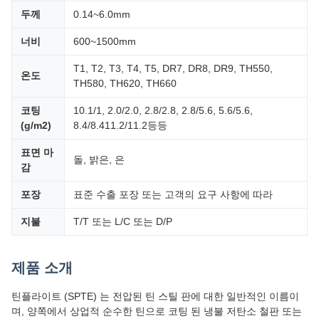
두께
0.14~6.0mm
너비
600~1500mm
T1, T2, T3, T4, T5, DR7, DR8, DR9, TH550,
온도
TH580, TH620, TH660
코팅
10.1/1, 2.0/2.0, 2.8/2.8, 2.8/5.6, 5.6/5.6,
(g/m2)
8.4/8.411.2/11.2등등
표면 마
돌, 밝은, 은
감
포장
표준 수출 포장 또는 고객의 요구 사항에 따라
지불
T/T 또는 L/C 또는 D/P
제품 소개
틴플라이트 (SPTE) 는 전압된 틴 스틸 판에 대한 일반적인 이름이
며, 양쪽에서 상업적 순수한 틴으로 코팅 된 냉불 저탄소 철판 또는