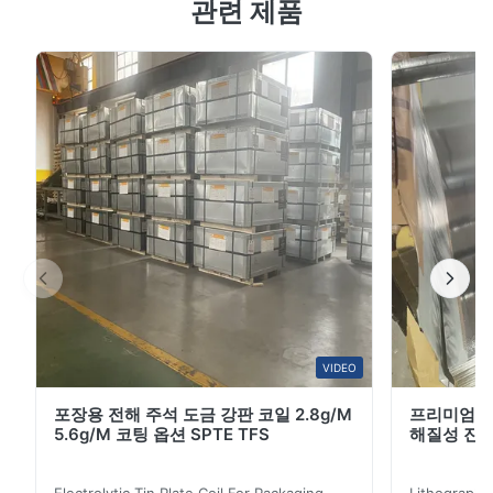
관련 제품
등급 식품 캔 우리는 시트 및 코일 형태로 ETP / 전해질 틴
플레이트를 공급합니다. 이 물질은 응용 분야에 따라 다른
크기, 두께, 온도 및 코팅으로 제공됩니다. 주요 특징 캔 안
의 패키지를 기본 금속과 직접 접촉하지 않도록 보호합니
다. 패키지를 위한 추가적인 보호층을 제공합니다. 캔의 외
부 표면의 부식 방지 제품 사양 제품 이름 0.21mm
0.22mm 두께 스펙트 스틸 틴 판 음식 캔 표준 GB, JIS,
DIN, ASTM 소재 MR SPCC 등급 프라임 반열화 ...
VIDEO
포장용 전해 주석 도금 강판 코일 2.8g/M
프리미엄 차
5.6g/M 코팅 옵션 SPTE TFS
해질성 진판