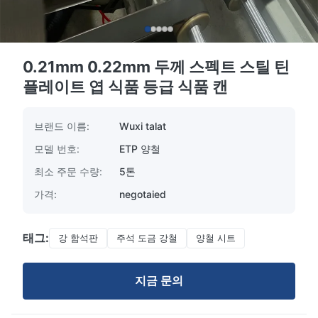
0.21mm 0.22mm 두께 스펙트 스틸 틴
플레이트 엽 식품 등급 식품 캔
브랜드 이름:
Wuxi talat
모델 번호:
ETP 양철
최소 주문 수량:
5톤
가격:
negotaied
태그:
강 함석판
주석 도금 강철
양철 시트
지금 문의