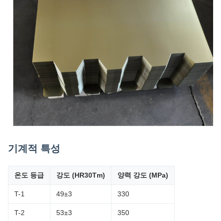
기계적 특성
온도 등급
강도 (HR30Tm)
양력 강도 (MPa)
T-1
49±3
330
T-2
53±3
350