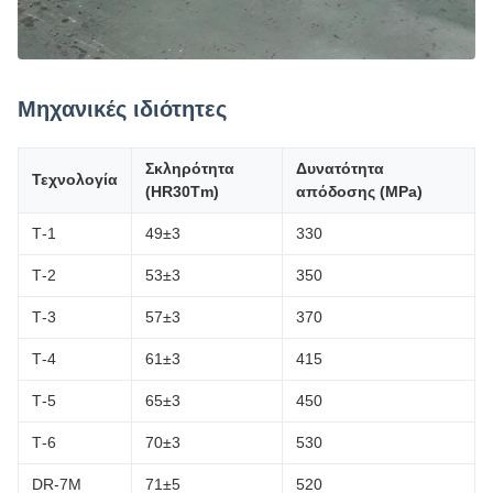
Μηχανικές ιδιότητες
Σκληρότητα
Δυνατότητα
Τεχνολογία
(HR30Tm)
απόδοσης (MPa)
Τ-1
49±3
330
Τ-2
53±3
350
Τ-3
57±3
370
Τ-4
61±3
415
Τ-5
65±3
450
Τ-6
70±3
530
DR-7M
71±5
520