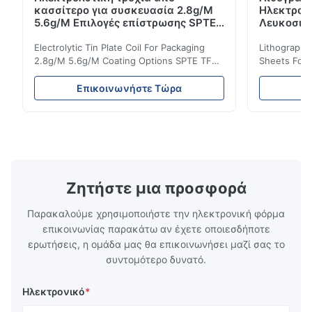
κασσίτερο για συσκευασία 2.8g/M
Ηλεκτρολ
5.6g/M Επιλογές επίστρωσης SPTE
Λευκοσιδ
TFS
Τσαγιού 
Electrolytic Tin Plate Coil For Packaging
Lithographic
2.8g/M 5.6g/M Coating Options SPTE TFS
Sheets For
Electrolytic Tin Plate Coil for Packaging -
929mm Produ
2.8/2.8 & 5.6/5.6g/m Coating Options SPTE
Plate (ETP)
Επικοινωνήστε Τώρα
Ε
TFS Electrolytic Tin Plate (ETP) represents
packaging s
the industry standard for creating secure,
corrosion re
long-lasting metal packaging. This material
demanding a
consists of a cold-rolled steel substrate
tinplate she
electrolytically coated with a pure tin layer,
options of
forming an exceptional barrier that is both
providing m
robust and adaptable. Engineered
solutions fo
Ζητήστε μια προσφορά
specifically for
requiremen
temper
Παρακαλούμε χρησιμοποιήστε την ηλεκτρονική φόρμα
επικοινωνίας παρακάτω αν έχετε οποιεσδήποτε
ερωτήσεις, η ομάδα μας θα επικοινωνήσει μαζί σας το
συντομότερο δυνατό.
Ηλεκτρονικό
*