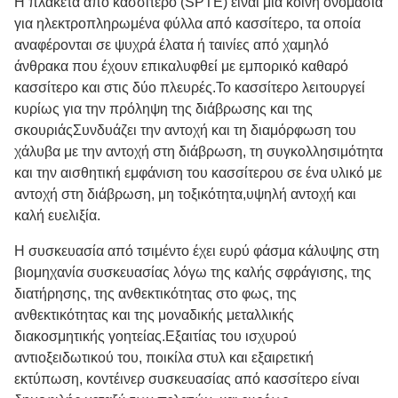
Η πλακέτα από κασσίτερο (SPTE) είναι μια κοινή ονομασία
για ηλεκτροπληρωμένα φύλλα από κασσίτερο, τα οποία
αναφέρονται σε ψυχρά έλατα ή ταινίες από χαμηλό
άνθρακα που έχουν επικαλυφθεί με εμπορικό καθαρό
κασσίτερο και στις δύο πλευρές.Το κασσίτερο λειτουργεί
κυρίως για την πρόληψη της διάβρωσης και της
σκουριάςΣυνδυάζει την αντοχή και τη διαμόρφωση του
χάλυβα με την αντοχή στη διάβρωση, τη συγκολλησιμότητα
και την αισθητική εμφάνιση του κασσίτερου σε ένα υλικό με
αντοχή στη διάβρωση, μη τοξικότητα,υψηλή αντοχή και
καλή ευελιξία.
Η συσκευασία από τσιμέντο έχει ευρύ φάσμα κάλυψης στη
βιομηχανία συσκευασίας λόγω της καλής σφράγισης, της
διατήρησης, της ανθεκτικότητας στο φως, της
ανθεκτικότητας και της μοναδικής μεταλλικής
διακοσμητικής γοητείας.Εξαιτίας του ισχυρού
αντιοξειδωτικού του, ποικίλα στυλ και εξαιρετική
εκτύπωση, κοντέινερ συσκευασίας από κασσίτερο είναι