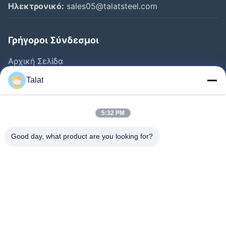
Ηλεκτρονικό:
sales05@talatsteel.com
Γρήγοροι Σύνδεσμοι
Αρχική Σελίδα
Προϊόντα
Talat
Σχετικά Με Εμάς
Γύρος Εργοστασίων
5:32 PM
Ποιοτικός Έλεγχος
Good day, what product are you looking for?
Επαφή
Ζητήστε Ένα Απόσπασμα
Νέα
Όλες Οι Περιπτώσεις