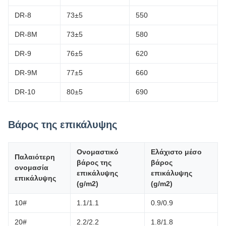
DR-8
73±5
550
DR-8M
73±5
580
DR-9
76±5
620
DR-9M
77±5
660
DR-10
80±5
690
Βάρος της επικάλυψης
Ονομαστικό
Ελάχιστο μέσο
Παλαιότερη
βάρος της
βάρος
ονομασία
επικάλυψης
επικάλυψης
επικάλυψης
(g/m2)
(g/m2)
10#
1.1/1.1
0.9/0.9
20#
2.2/2.2
1.8/1.8