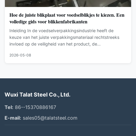
Hoe de juiste blikplaat voor voedselblikjes te kiezen. Een
volledige gids voor blikkenfabrikanten
Inleiding In de voedselverpakkingsindustrie heeft de
keuze van het juiste verpakkingsmateriaal rechtstreeks
invloed op de veiligheid van het product, de
houdbaarheid, de productie-efficiëntie en de kosten op
2026-05-08
lange termijn.Onder verschillende
metaalverpakkingsmaterialen,ETP-tinplaat (elektrolytisch
...
Wuxi Talat Steel Co., Ltd.
Tel:
86--15370886167
E-mail:
sales05@talatsteel.com