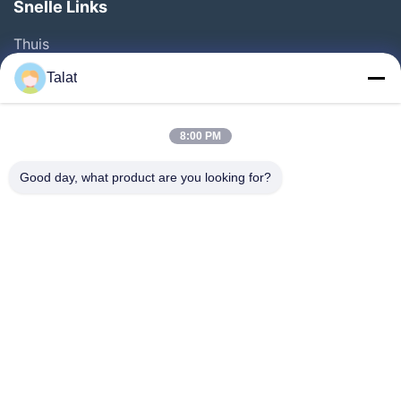
Snelle Links
Thuis
Producten
Talat
Over Ons
Fabrieksreis
8:00 PM
Kwaliteitscontrole
Good day, what product are you looking for?
Contacteer Ons
Vraag Een Offerte Aan
Nieuws
Alle Gevallen
Follow Us