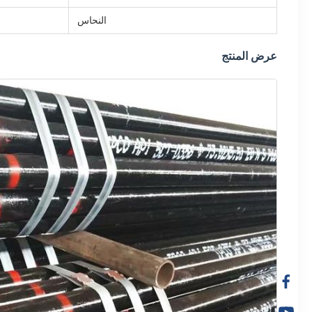
النحاس
عرض المنتج