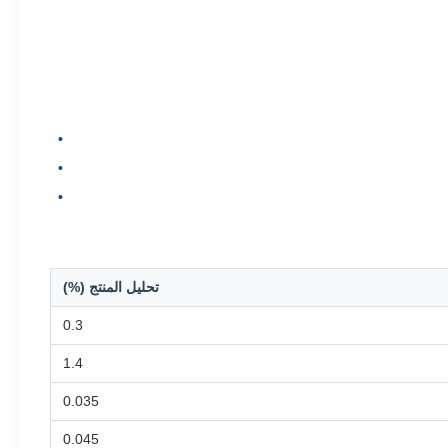
تحليل المنتج (%)
0.3
1.4
0.035
0.045