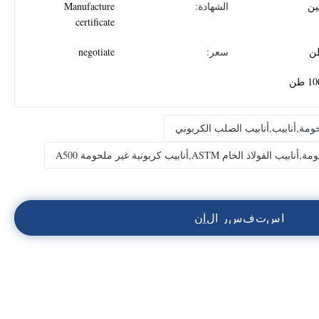
ين
الشهادة:
Manufacture
certificate
سعر:
negotiate
 طن
حومة,أنابيب,أنابيب الصلب الكربوني
ام ASTM,أنابيب كربونية غير ملحومة A500
ا
س
ت
ف
س
ر
ا
ل
آ
ن