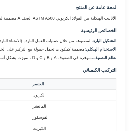
لمحة عامة عن المنتج
الأنابيب الهيكلية من الفولاذ الكربوني ASTM A500 الصف A مصممة لمشاريع البناء حيث تكون القوة الميكانيكية والقدرة على تحمل الحمل أساسية.
الخصائص الرئيسية
التشكيل البارد:
المصنوعة من خلال عمليات العمل الباردة (الانحناء ال
الاستخدام الهيكلي:
مصممة كمكونات تحمل حمولة مع التركيز على الخصا
نظام التصنيف:
متوفرة في الصفوف A و B و C و D ، تميزت بشكل أساسي من خلال الحد الأدنى من قوة الانسحاب ومتطلبات قوة الشد
التركيب الكيميائي
العنصر
الكربون
المانغنيز
الفوسفور
الكبريت