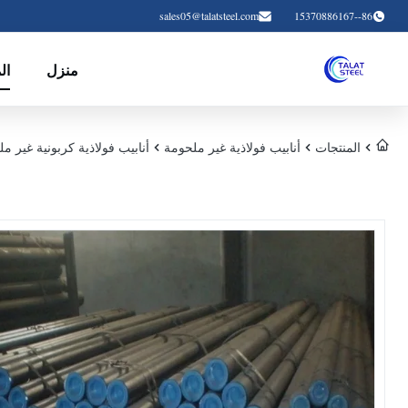
sales05@talatsteel.com
86--15370886167
منزل
ال
المنتجات
أنابيب فولاذية غير ملحومة
أنابيب فولاذية كربونية غير ملحومة، أنابيب هيكلية