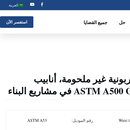
العربية
حل
جميع القضايا
استفسر الآن
ربونية غير ملحومة، أنابيب
Wuxi t
رقم الموديل:
ASTM A53