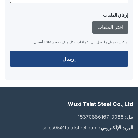
إرفاق الملفات
اختر الملفات
يمكنك تحميل ما يصل إلى 5 ملفات وكل ملف بحجم 10M أقصى.
إرسال
Wuxi Talat Steel Co., Lt
:
0086-15370886167
ريد الإلكتروني:
sales05@talatsteel.com