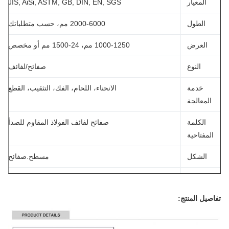
المعيار
JIS, AiSi, ASTM, GB, DIN, EN, SGS
الطول
2000-6000 مم، حسب متطلباتك
العرض
1000-1250 مم، 24-1500 مم أو مخصص
النوع
صفائح/لفائف
خدمة
الانحناء، اللحام، الفك، التثقيب، القطع
المعالجة
الكلمة
صفائح لفائف الفولاذ المقاوم للصدأ
لمفتاحية
الشكل
مسطح.صفائح
المادة
304/309/309S/310/310S/304/304L/316/316L/316Ti/
صيل المنتج:
اللون
فضي
الحد
1 طن