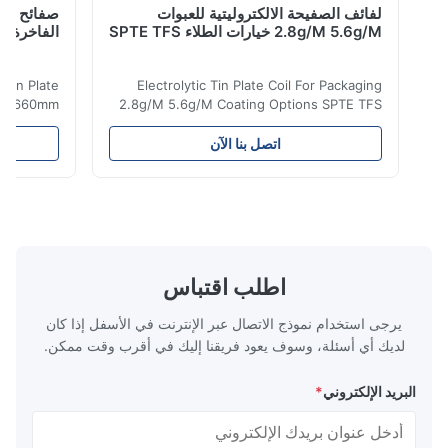
لفائف الصفيحة الالكتروليتية للعبوات
صفائح صفيح مط
2.8g/M 5.6g/M خيارات الطلاء SPTE TFS
الفاخرة 660 مم 929 مم
olytic Tin Plate
Electrolytic Tin Plate Coil For Packaging
ckaging 660mm
2.8g/M 5.6g/M Coating Options SPTE TFS
lectrolytic Tin
Electrolytic Tin Plate Coil for Packaging -
ents a premium
2.8/2.8 & 5.6/5.6g/m Coating Options SPTE
اتصل بنا الآن
ed for superior
TFS Electrolytic Tin Plate (ETP) represents
d durability in
the industry standard for creating secure,
se specialized
long-lasting metal packaging. This material
ecise thickness
consists of a cold-rolled steel substrate
m, and 0.45mm,
electrolytically coated with a pure tin layer,
 with versatile
forming an exceptional barrier that is both
rious packaging
robust and adaptable. Engineered
اطلب اقتباس
4-CA and T5-CA
specifically for
temper
يرجى استخدام نموذج الاتصال عبر الإنترنت في الأسفل إذا كان
لديك أي أسئلة، وسوف يعود فريقنا إليك في أقرب وقت ممكن.
البريد الإلكتروني
*