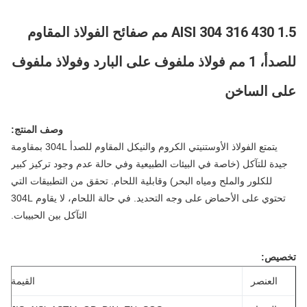
AISI 304 316 430 1.5 مم صفائح الفولاذ المقاوم
للصدأ، 1 مم فولاذ ملفوف على البارد وفولاذ ملفوف
ى الساخن
وصف المنتج:
يتمتع الفولاذ الأوستنيتي الكروم والنيكل المقاوم للصدأ 304L بمقاومة
يدة للتآكل (خاصة في البيئات الطبيعية وفي حالة عدم وجود تركيز كبير
للكلور والملح ومياه البحر) وقابلية اللحام. تحقق من التطبيقات التي
تحتوي على الأحماض على وجه التحديد. في حالة اللحام، لا يقاوم 304L
التآكل بين الحبيبات.
صيص:
العنصر
القيمة