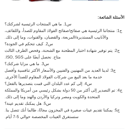
سئلة الشائعة:
س1. ما هي المنتجات الرئيسية لشركتك؟
ج1: منتجاتنا الرئيسية هي صفائح/صفائح الفولاذ المقاوم للصدأ، واللفائف،
والأنابيب المستديرة/المربعة، والقضبان، والقنوات، وما إلى ذلك.
س2. كيف تتحكم في الجودة؟
ج2: يتم توفير شهادة اختبار المطحنة مع الشحنة، وفحص الطرف الثالث
متاح. نحصل أيضًا على ISO, SGS.
س3. ما هي مزايا شركتك؟
ج3: لدينا العديد من المهنيين والفنيين والأسعار الأكثر تنافسية وأفضل
خدمة ما بعد البيع من شركات الفولاذ المقاوم للصدأ الأخرى.
س4. إلى كم عدد البلدان التي قمت بتصديرها بالفعل؟
ج4: تم التصدير إلى أكثر من 50 دولة بشكل رئيسي من أمريكا والمملكة
المتحدة والكويت ومصر وتركيا والأردن والهند وما إلى ذلك.
س5. هل يمكنك تقديم عينة؟
ج5: يمكننا تقديم عينات صغيرة في المخزون مجانًا، طالما أنك تتصل بنا.
ستستغرق العينات المخصصة حوالي 5-7 أيام.