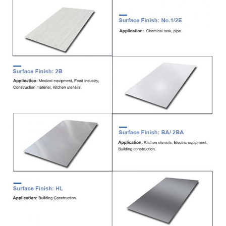
الأدنى
لكمية
الطلب
مدة
30% دفعة مقدمة T/T + 70% رصيد
الدفع
وقت
7-15 يومًا
التسليم