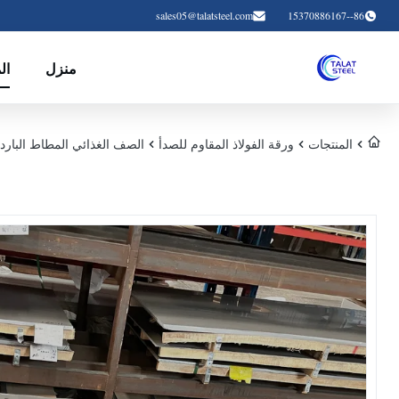
sales05@talatsteel.com
86--15370886167
منزل
ال
المنتجات
ورقة الفولاذ المقاوم للصدأ
الصف الغذائي المطاط البارد 0.01mm رقيقة من الفولاذ المقاوم للصدأ 316 304 K