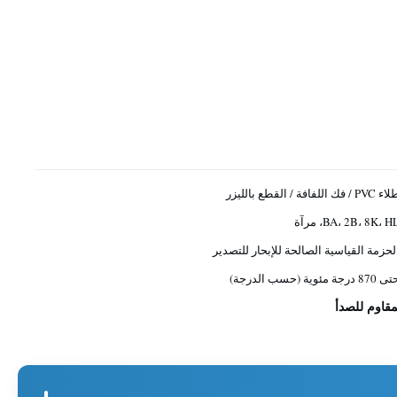
PVC / فك اللفافة / القطع بالليزر
BA، 2B، 8K، H، مرآة
لحزمة القياسية الصالحة للإبحار للتصدير
870 درجة مئوية (حسب الدرجة)