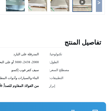
<
تفاصيل المنتج
تكنولوجيا:
المدرفلة على البارد
الطول:
2000، 2438، 3000 أو على النحو المطلوب
مصطلح السعر:
سيف كفر فوب إكسو
التطبيقات:
البناء والسيارات وأدوات المطب
من الفولاذ المقاوم للصدأ
0أوراق من الفولاذ المقاوم للصدأ رقيقة.01 ملم
إبراز
,