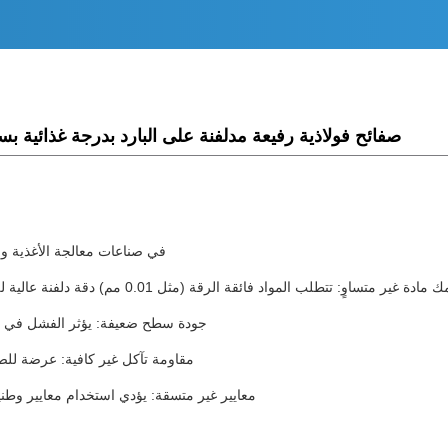
صفائح فولاذية رفيعة مدلفنة على البارد بدرجة غذائية بسمك 0.01 مم من الفولاذ المقاوم للصدأ 316
في صناعات معالجة الأغذية والأ
 غير متساوٍ: تتطلب المواد فائقة الرقة (مثل 0.01 مم) دقة دلفنة عالية للغاية، وهو أمر يصعب على الموردين العاديين التحكم فيه باستمرار.
جودة سطح ضعيفة: يؤثر الفشل في تحقيق تشطيب مرآة 8K على نظا
مقاومة تآكل غير كافية: عرضة للصد
معايير غير متسقة: يؤدي استخدام معايير وطنية مختلفة (GB / ASTM / JIS / EN) إلى صعوب