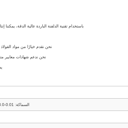
باستخدام تقنية الدلفنة الباردة عالية الدقة، يمكننا إنتاج صفائح
نحن نقدم خيارًا من مواد الفولاذ المقاوم للصدأ 304 و 316 لتناسب ال
نحن ندعم شهادات معايير متعددة (ASTM / JIS / EN / GB) لتلبية احتياجات المش
يض
السماكة: 0.01-3.0 مم (متاح حسب الطلب)؛ العرض: 10-1500 مم (حسب الطلب)