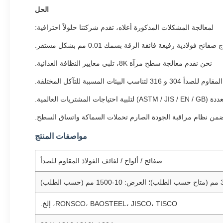
الحل
لمعالجة المشكلات المذكورة أعلاه، تقدم شركتنا حلولاً احترافية:
 فولاذية رفيعة فائقة الرقة بسمك 0.01 مم بشكل مستقر.
نحن نقدم معالجة سطح مرآة 8K، تلبي معايير النظافة الغذائية.
بيئات المسببة للتآكل المختلفة.
تريات العالمية.
من نظام مراقبة الجودة الصارم تحملات السماكة واتساق السطح.
مواصفات المنتج
صفائح / ألواح / لفائف الفولاذ المقاوم للصدأ
RONSCO، BAOSTEEL، JISCO، TISCO، إلخ.