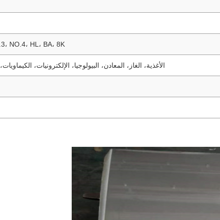
2B، NO.1، NO.3، NO.4، HL، BA، 8K، غير لامع، سا
الأغذية، الغاز، المعادن، البيولوجيا، الإلكترونيات، الكيماويات