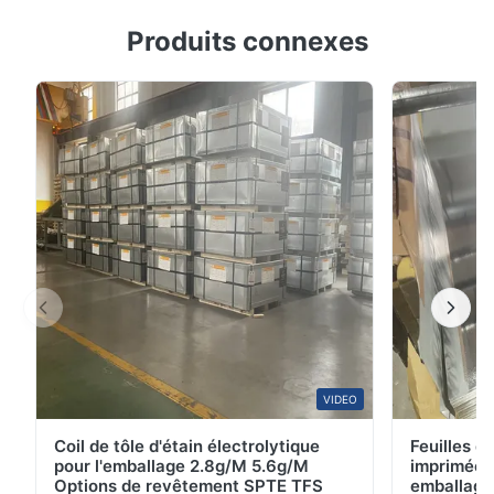
Tôles d'acier inoxydable laminées à froid de qualité
Produits connexes
alimentaire 0,01 mm 316 304 8K Solutions d'acier
inoxydable de qualité supérieure Cause Dans les
industries de transformation alimentaire, des
dispositifs médicaux et de fabrication de précision, les
clients rencontrent couramment les problèmes ...
VIDEO
Coil de tôle d'étain électrolytique
Feuilles d
pour l'emballage 2.8g/M 5.6g/M
imprimées 
Options de revêtement SPTE TFS
emballage