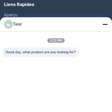
Liens Rapides
Aperçu
Produits
Talat
A Propos De Nous
Visite D'usine
3:13 PM
Contrôle De La Qualité
Good day, what product are you looking for?
Contact
Demande De Soumission
Nouvelles
Tous Les Cas
Follow Us