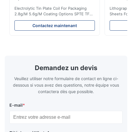
660mm 9
Electrolytic Tin Plate Coil For Packaging
Lithographic
2.8g/M 5.6g/M Coating Options SPTE TFS
Sheets For
Electrolytic Tin Plate Coil for Packaging -
929mm Produ
2.8/2.8 & 5.6/5.6g/m Coating Options SPTE
Plate (ETP)
Contactez maintenant
C
TFS Electrolytic Tin Plate (ETP) represents
packaging s
the industry standard for creating secure,
corrosion re
long-lasting metal packaging. This material
demanding a
consists of a cold-rolled steel substrate
tinplate she
electrolytically coated with a pure tin layer,
options of
forming an exceptional barrier that is both
providing m
robust and adaptable. Engineered
solutions fo
Demandez un devis
specifically for
requiremen
temper
Veuillez utiliser notre formulaire de contact en ligne ci-
dessous si vous avez des questions, notre équipe vous
contactera dès que possible.
E-mail
*