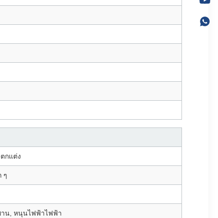
งตกแต่ง
ก ๆ
าน, หนุนไฟฟ้าไฟฟ้า