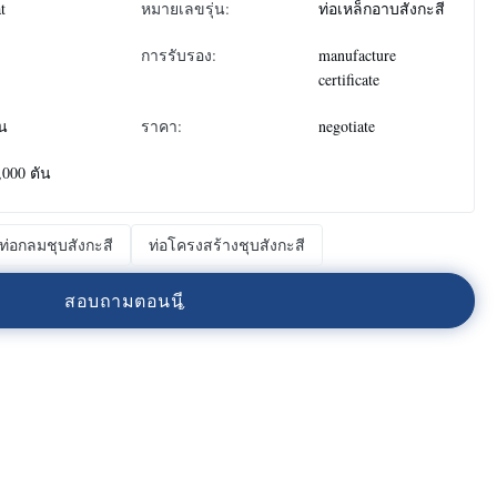
at
หมายเลขรุ่น:
ท่อเหล็กอาบสังกะสี
การรับรอง:
manufacture
certificate
ัน
ราคา:
negotiate
,000 ตัน
ท่อกลมชุบสังกะสี
ท่อโครงสร้างชุบสังกะสี
ส
อ
บ
ถ
า
ม
ต
อ
น
น