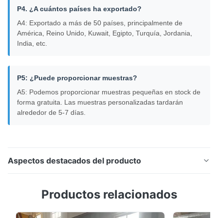
P4. ¿A cuántos países ha exportado?
A4: Exportado a más de 50 países, principalmente de
América, Reino Unido, Kuwait, Egipto, Turquía, Jordania,
India, etc.
P5: ¿Puede proporcionar muestras?
A5: Podemos proporcionar muestras pequeñas en stock de
forma gratuita. Las muestras personalizadas tardarán
alrededor de 5-7 días.
Aspectos destacados del producto
SS316 316L 310S 904L bobina de chapa de acero
Productos relacionados
inoxidable 201 304 321 Resumen del producto El valor
del núcleo de las series 300 (por ejemplo, 304, 316L)