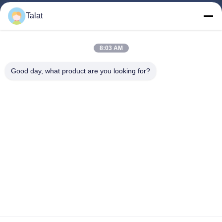
Productos
Talat
Sobre Nosotros
Visita A La Fábrica
8:03 AM
Control De Calidad
Good day, what product are you looking for?
Contacto
Solicitar Una Cotización
Noticias
Todos Los Casos
Follow Us