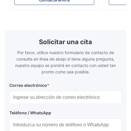
TFS Electrolytic Tin Plate (ETP) represents
packaging s
the industry standard for creating secure,
corrosion re
long-lasting metal packaging. This material
demanding a
consists of a cold-rolled steel substrate
tinplate she
electrolytically coated with a pure tin layer,
options of
forming an exceptional barrier that is both
providing m
robust and adaptable. Engineered
solutions fo
Solicitar una cita
specifically for
requiremen
temper
Por favor, utilice nuestro formulario de contacto de
consulta en línea de abajo si tiene alguna pregunta,
nuestro equipo se pondrá en contacto con usted tan
pronto como sea posible.
Correo electrónico
*
Teléfono / WhatsApp