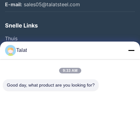
E-mail:
sales05@talatsteel.com
Snelle Links
Thuis
Producten
Talat
Over Ons
Fabrieksreis
9:33 AM
Kwaliteitscontrole
Good day, what product are you looking for?
Contacteer Ons
Vraag Een Offerte Aan
Nieuws
Alle Gevallen