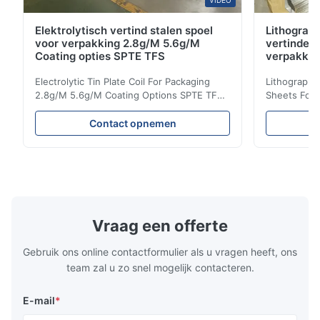
VIDEO
Elektrolytisch vertind stalen spoel
Lithografi
voor verpakking 2.8g/M 5.6g/M
vertinde 
Coating opties SPTE TFS
verpakki
Electrolytic Tin Plate Coil For Packaging
Lithographic
2.8g/M 5.6g/M Coating Options SPTE TFS
Sheets For
Electrolytic Tin Plate Coil for Packaging -
929mm Produ
2.8/2.8 & 5.6/5.6g/m Coating Options SPTE
Plate (ETP)
Contact opnemen
TFS Electrolytic Tin Plate (ETP) represents
packaging s
the industry standard for creating secure,
corrosion re
long-lasting metal packaging. This material
demanding a
consists of a cold-rolled steel substrate
tinplate she
electrolytically coated with a pure tin layer,
options of
forming an exceptional barrier that is both
providing m
robust and adaptable. Engineered
solutions fo
Vraag een offerte
specifically for
requiremen
temper
Gebruik ons online contactformulier als u vragen heeft, ons
team zal u zo snel mogelijk contacteren.
E-mail
*