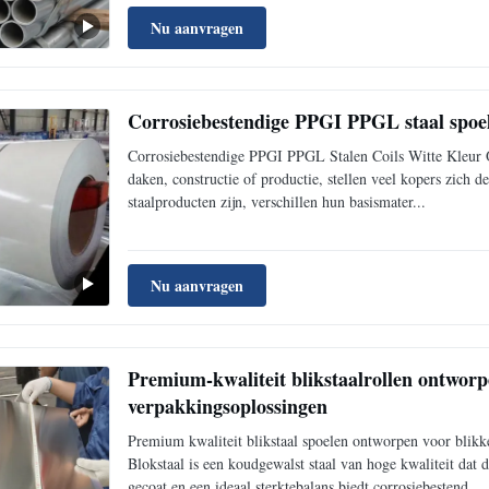
Nu aanvragen
Corrosiebestendige PPGI PPGL staal spoel
Corrosiebestendige PPGI PPGL Stalen Coils Witte Kleur Op
daken, constructie of productie, stellen veel kopers zich
staalproducten zijn, verschillen hun basismater...
Nu aanvragen
Premium-kwaliteit blikstaalrollen ontworpe
verpakkingsoplossingen
Premium kwaliteit blikstaal spoelen ontworpen voor blikk
Blokstaal is een koudgewalst staal van hoge kwaliteit dat 
gecoat en een ideaal sterktebalans biedt.corrosiebestend...