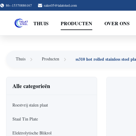
86--15370886167
sales05@talatsteel.com
THUIS
PRODUCTEN
OVER ONS
ss310 hot rolled stainless steel pl
Thuis
Producten
Alle categorieën
Roestvrij stalen plaat
Staal Tin Plate
Elektrolytische Blikrol