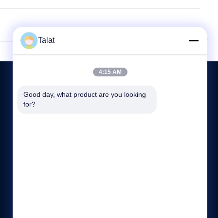
Talat
4:15 AM
Good day, what product are you looking 
for?
NEEM CONTACT MET ONS OP
86--15370886167
:00-:00
sales05@talatsteel.com
No.1288 GUANGRUI ROAD LANGXI DISTRICT WUXI
JIANGSU China.