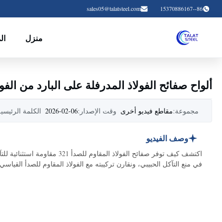
sales05@talatsteel.com
86--15370886167
منزل
ال
ألواح صفائح الفولاذ المدرفلة على البارد من الفو
مجموعة:
مقاطع فيديو أخرى
وقت الإصدار:
2026-02-06
الكلمة الرئيسية
وصف الفيديو
اكتشف كيف توفر صفائح الفولاذ 
في منع التآكل الحبيبي، ونقارن تركيبته مع الفولاذ المقاوم للصدأ القياسي 304، ونوضح مدى ملاءمته للحام والتطبيقات الصناعية الصعبة