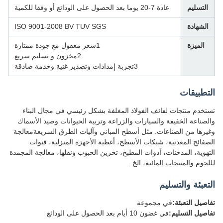
لتسليم
عادة 7-20 يوما بعد الحصول على الودائع أو وفقا للكمية
لشهادة
ISO 9001-2008 BV TUV SGS
الميزة
1سعر معقول مع جودة ممتازة
2مخزون و تسليم سريع
3تجربة إمدادات وتصدير غنية وخدمة صادقة
طبيقات
خدم منتجات لفائف الفولاذ المغلفة بشكل رئيسي في مجال البناء
صناعة الخفيفة والسيارات والزراعة وتربية الحيوانات وصيد الأسماك
رها من الصناعات. مثل أسطح المباني وآليات الطرق السريعةمعالجة
فائح المعدنية، شبكات الأسطح، أغطية الأجهزة المنزلية، قنوات
هوية، المدخنات، أدوات المطبخ، تخزين الحبوب ونقلها، معالجة المجمدة
حوم والمنتجات المائية، الخ.
عبئة والتسليم
صيل التعبئة:
في مجموعة
صيل التسليم:
في غضون 10 أيام بعد الحصول على الودائع