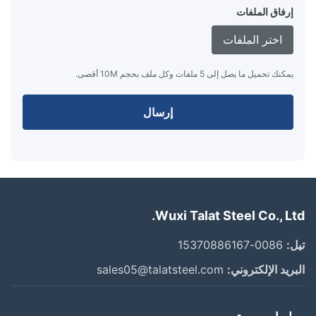
إرفاق الملفات
اختر الملفات
يمكنك تحميل ما يصل إلى 5 ملفات وكل ملف بحجم 10M أقصى.
إرسال
Wuxi Talat Steel Co., Lt
:
0086-15370886167
ريد الإلكتروني:
sales05@talatsteel.com