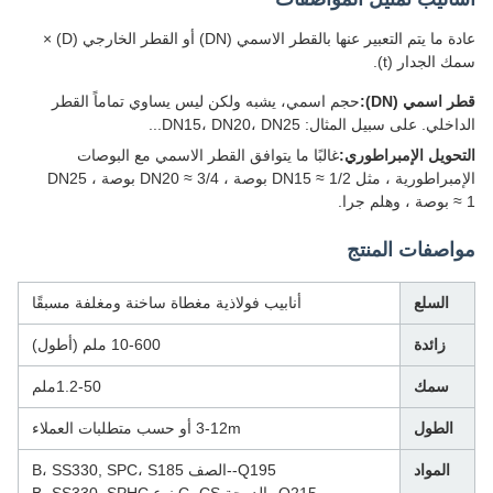
عادة ما يتم التعبير عنها بالقطر الاسمي (DN) أو القطر الخارجي (D) ×
 الجدار (t).
 اسمي (DN):
حجم اسمي، يشبه ولكن ليس يساوي تماماً القطر
لي. على سبيل المثال: DN15، DN20، DN25...
حويل الإمبراطوري:
غالبًا ما يتوافق القطر الاسمي مع البوصات
الإمبراطورية ، مثل DN15 ≈ 1/2 بوصة ، DN20 ≈ 3/4 بوصة ، DN25
جرا.
اصفات المنتج
السلع
أنابيب فولاذية مغطاة ساخنة ومغلفة مسبقًا
زائدة
10-600 ملم (أطول)
سمك
1.2-50ملم
الطول
3-12m أو حسب متطلبات العملاء
المواد
Q195--الصف B، SS330, SPC، S185