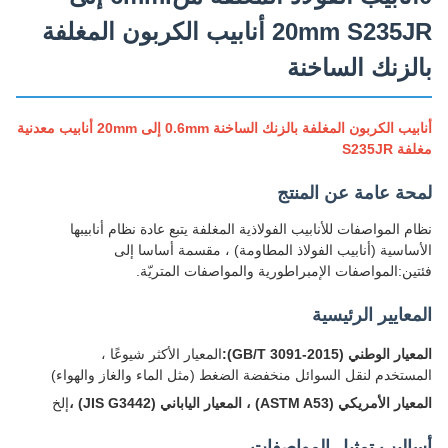
20mm S235JR أنابيب الكربون المغلفة
لزنك الساخنة
أنابيب الكربون المغلفة بالزنك الساخنة 0.6mm إلى 20mm أنابيب معدنية
 S235JR
حة عامة عن المنتج
م المواصفات للأنابيب الفولاذية المغلفة يتبع عادة نظام أنابيبها
ساسية (أنابيب الفولاذ المطاومة) ، مقسمة أساسا إلى
ين:المواصفات الإمبراطورية والمواصفات المتريّة.
عايير الرئيسية
ر الوطني (GB/T 3091-2015):
المعيار الأكثر شيوعًا ،
ستخدم لنقل السوائل منخفضة الضغط (مثل الماء والغاز والهواء)
أمريكي (ASTM A53) ، المعيار الياباني (JIS G3442) ،
إلخ
اليب تمثيل المواصفات