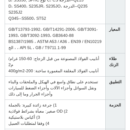
Q215--الدرجة C، CS نوع B، SS330, SPHC
Q235--الدرجة D، SS400، S235JR، S235JO،
S235J2
Q345--SS500، ST52
المعيار
GB/T13793-1992، GB/T14291-2006، GB/T3091-
1993، GB/T3092-1993، GB3640-88
BS1387/1985 ، ASTM A53 / A36 ، EN39 / EN10219
، API 5L ، GB / T9711.1-99 ، الخ
طلاء
أنابيب الفولاذ المصنوعة من قبل الزجاج: 60-150 غرام/
الزنك
م2
أنابيب الفولاذ المغلفة المغمورة ساخنة: 200-400g/m2
لتطبيق
تستخدم على نطاق واسع في الهيكل والملحقات والبناء
ونقل السوائل وأجزاء الآلات وأجزاء الضغط للسيارات
وأجزاء الجرار وما إلى ذلك
لحزمة
1) جرعة زائدة كبيرة: بالجملة
2) OD صغير: معبأة بشرائط فولاذية
3) أكياس بلاستيكية
4) وفقا لمتطلبات العميل