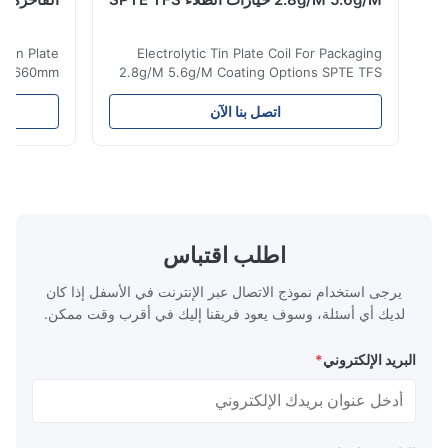
olytic Tin Plate
Electrolytic Tin Plate Coil For Packaging
ckaging 660mm
2.8g/M 5.6g/M Coating Options SPTE TFS
lectrolytic Tin
Electrolytic Tin Plate Coil for Packaging -
ents a premium
2.8/2.8 & 5.6/5.6g/m Coating Options SPTE
اتصل بنا الآن
ed for superior
TFS Electrolytic Tin Plate (ETP) represents
d durability in
the industry standard for creating secure,
se specialized
long-lasting metal packaging. This material
ecise thickness
consists of a cold-rolled steel substrate
m, and 0.45mm,
electrolytically coated with a pure tin layer,
 with versatile
forming an exceptional barrier that is both
rious packaging
robust and adaptable. Engineered
اطلب اقتباس
4-CA and T5-CA
specifically for
temper
يرجى استخدام نموذج الاتصال عبر الإنترنت في الأسفل إذا كان
لديك أي أسئلة، وسوف يعود فريقنا إليك في أقرب وقت ممكن.
البريد الإلكتروني
*