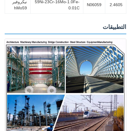
59Ni-23Cr-16Mo-1.0Fe-
نيكروفير
N06059
2.460
hMo59
0.01C
تطبيقات