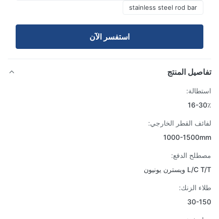
stainless steel rod bar
استفسر الآن
صيل المنتج
طالة:
16-3
ئف القطر الخارجي:
1000-1500
لح الدفع:
 ويسترن يونيون
ء الزنك:
30-1