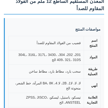
المعدن المستقيم الساطع 12 ملم من الفولاذ
مقاوم للصدأ
واصفات المنتج
اسم
قضيب من الفولاذ المقاوم للصدأ
المنتج
201، 202، 304، 304L، 316L، 317L، 3430،
المواد
409، 321، 310S الخ
طريقة
سحب بارد، مطاط بارد، مطاط ساخن
العملية
لا، لا، لا1، 2B، لا.4، BA، 8K المرآة، خط الشعر،
أنهي
منحوتة الخ
العلامة
تيسكو، باستيل، ليسكو، ZPSS، JISCO،
التجارية
ANSTEEL، الخ