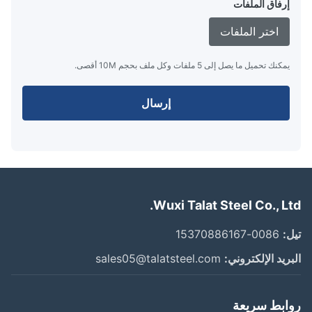
إرفاق الملفات
اختر الملفات
يمكنك تحميل ما يصل إلى 5 ملفات وكل ملف بحجم 10M أقصى.
إرسال
Wuxi Talat Steel Co., Lt
:
0086-15370886167
ريد الإلكتروني:
sales05@talatsteel.com
ابط سريعة