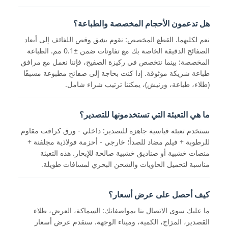
هل تدعمون الأحجام المخصصة والطباعة؟
نعم لكليهما. القطع المخصص: نقوم بشق وقص اللفائف إلى أبعاد
الصفائح الدقيقة الخاصة بك مع تفاوتات ضمن ±0.1 مم. الطباعة
المخصصة: بينما نتخصص في ركيزة الصفيح، فإننا نعمل مع مرافق
طباعة شريكة موثوقة. إذا كنت بحاجة إلى صفائح مطبوعة مسبقًا
(طلاء، طباعة، ورنيش)، يمكننا ترتيب شراء شامل.
ما هي التعبئة التي تستخدمونها للتصدير؟
نستخدم تعبئة قياسية جاهزة للتصدير: داخلي - ورق كرافت مقاوم
للرطوبة + فيلم مضاد للصدأ؛ خارجي - أحزمة فولاذية مجلفنة +
منصات خشبية أو صناديق خشبية صالحة للإبحار. هذه التعبئة
مناسبة لتحميل الحاويات والشحن البحري لمسافات طويلة.
كيف أحصل على عرض أسعار؟
ما عليك سوى الاتصال بنا بمواصفاتك: السماكة، العرض، طلاء
القصدير، المزاج، الكمية، وميناء الوجهة. سنقدم عرض أسعار