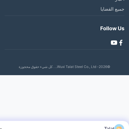
ع القضايا
Follow 
©2026- Wuxi Talat Steel Co., Ltd.. . كل شيء حقوق محجوزة
Talat