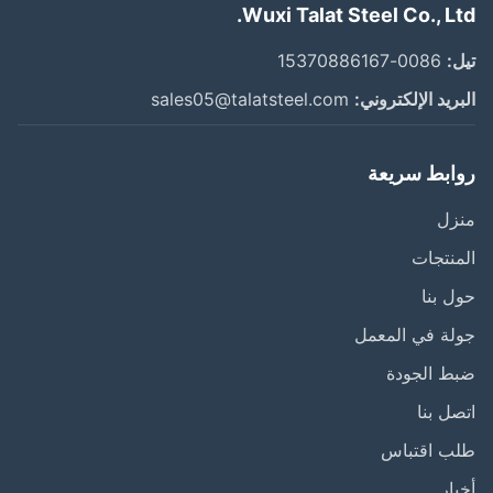
Wuxi Talat Steel Co., Lt
:
0086-15370886167
ريد الإلكتروني:
sales05@talatsteel.com
ابط سريعة
زل
نتجات
 بنا
ة في المعمل
ط الجودة
ل بنا
ب اقتباس
ار