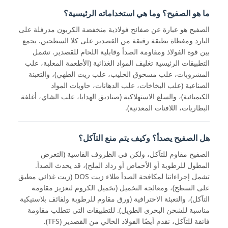
ما هو الصفيح؟ وما هي استخداماته الرئيسية؟
الصفيح هو عبارة عن صفائح فولاذية منخفضة الكربون مدرفلة على
البارد ومغطاة بطبقة رقيقة من القصدير على كلا السطحين. يجمع
بين قوة الفولاذ ومقاومة الصدأ وقابلية اللحام للقصدير. تشمل
التطبيقات الرئيسية تغليف المواد الغذائية (الأطعمة المعلبة، علب
المشروبات، علب مسحوق الحليب، علب زيت الطهي)، والتعبئة
الصناعية (علب البخاخات، علب الدهانات، حاويات المواد
الكيميائية)، والسلع الاستهلاكية (صناديق الهدايا، علب الشاي، أغلفة
البطاريات، اللافتات المعدنية).
هل الصفيح يصدأ؟ وكيف يتم منع التآكل؟
الصفيح مقاوم للتآكل، ولكن في الظروف القاسية (التعرض
المطول للرطوبة أو الأحماض أو رذاذ الملح)، قد يحدث الصدأ.
تشمل إجراءاتنا لمكافحة الصدأ طلاء زيت DOS (زيت غذائي مطبق
على السطح)، ومعالجة التخميل (تخميل الكروم لتعزيز مقاومة
التآكل)، والتعبئة الاحترافية (ورق مقاوم للرطوبة ولفائف بلاستيكية
مناسبة للشحن البحري الطويل). للتطبيقات التي تتطلب مقاومة
فائقة للتآكل، نقدم أيضًا الفولاذ الخالي من القصدير (TFS).