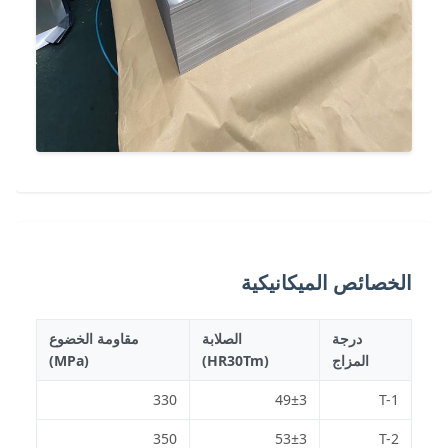
الخصائص الميكانيكية
درجة
الصلابة
مقاومة الخضوع
المزاج
(HR30Tm)
(MPa)
330
49±3
T-1
350
53±3
T-2