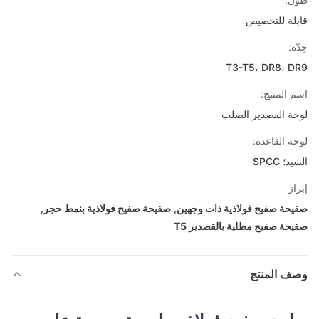
لة للتخصيص
ة:
T3-T5، DR8، 
 المنتج:
ة القصدير الصلب
ة القاعدة:
؛ SPCC
از
حة صفيح فولاذية ذات وجهين
,
صفيحة صفيح فولاذية بنمط حجر
,
حة صفيح مطلية بالقصدير T5
ف المنتج