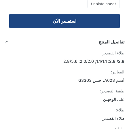
tinplate sheet
استفسر الآن
صيل المنتج
ء القصدير:
; 2.8/5.6
ايير:
 جيس G3303
ة القصدير:
 الوجهين
ء:
ء القصدير
ل: