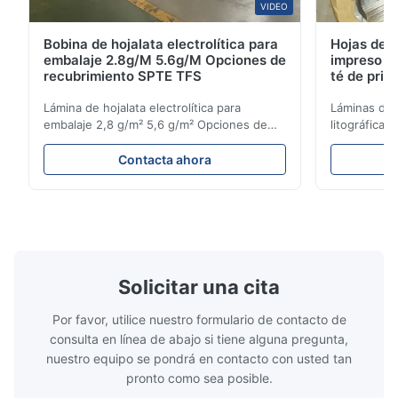
VIDEO
Bobina de hojalata electrolítica para
Hojas de h
embalaje 2.8g/M 5.6g/M Opciones de
impreso li
recubrimiento SPTE TFS
té de pri
mm
Lámina de hojalata electrolítica para
Láminas de h
embalaje 2,8 g/m² 5,6 g/m² Opciones de
litográfica
recubrimiento SPTE TFS Bobina de hojalata
premium de
electrolítica para embalaje - Opciones de
del producto
Contacta ahora
recubrimiento de 2,8/2,8 y 5,6/5,6 g/m²
representa 
SPTE TFS La hojalata electrolítica (ETP)
premium dis
representa el estándar de la industria para
superior a l
la creación de ...
aplicaciones
Solicitar una cita
Por favor, utilice nuestro formulario de contacto de
consulta en línea de abajo si tiene alguna pregunta,
nuestro equipo se pondrá en contacto con usted tan
pronto como sea posible.