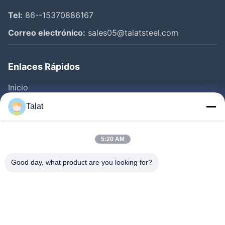
Tel:
86--15370886167
Correo electrónico:
sales05@talatsteel.com
Enlaces Rápidos
Inicio
Productos
Talat
Sobre Nosotros
Visita A La Fábrica
5:20 AM
Control De Calidad
Good day, what product are you looking for?
Contacto
Solicitar Una Cotización
Noticias