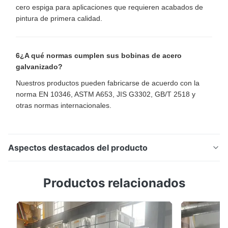
cero espiga para aplicaciones que requieren acabados de
pintura de primera calidad.
6¿A qué normas cumplen sus bobinas de acero
galvanizado?
Nuestros productos pueden fabricarse de acuerdo con la
norma EN 10346, ASTM A653, JIS G3302, GB/T 2518 y
otras normas internacionales.
Aspectos destacados del producto
Gran bobina de acero galvanizado de empalme en
Productos relacionados
caliente Z120 Z180 Z275 para techos, conductos y
fabricación industrial Resumen del producto La bobina
de acero galvanizado de gran tamaño de espanguilla
se fabrica mediante un proceso continuo de