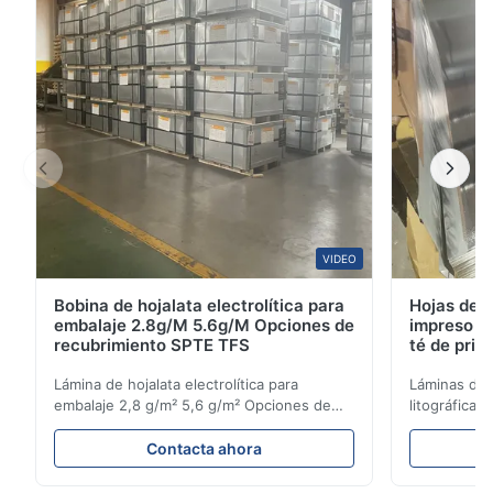
galvanizado en caliente.donde la cinta de acero se ...
VIDEO
Bobina de hojalata electrolítica para
Hojas de h
embalaje 2.8g/M 5.6g/M Opciones de
impreso li
recubrimiento SPTE TFS
té de pri
mm
Lámina de hojalata electrolítica para
Láminas de h
embalaje 2,8 g/m² 5,6 g/m² Opciones de
litográfica
recubrimiento SPTE TFS Bobina de hojalata
premium de
electrolítica para embalaje - Opciones de
del producto
Contacta ahora
recubrimiento de 2,8/2,8 y 5,6/5,6 g/m²
representa 
SPTE TFS La hojalata electrolítica (ETP)
premium dis