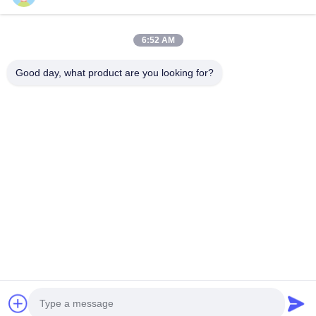
Sobre Nosotros
Visita A La Fábrica
6:52 AM
Control De Calidad
Good day, what product are you looking for?
Contacto
Solicitar Una Cotización
Noticias
Todos Los Casos
Follow Us
©2026- Wuxi Talat Steel Co., Ltd.. Todo. Todos los derechos reservados.