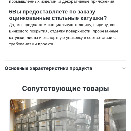
промышленных изделий.,и декоративные приложения.
6Вы предоставляете по заказу
оцинкованные стальные катушки?
Да, мы предлагаем специальную толщину, ширину, вес
цинкового покрытия, отделку поверхности, прорезанные
катушки, листы и экспортную упаковку в соответствии с
требованиями проекта.
Основные характеристики продукта
Горяче погруженная оцинкованная стальная
Сопутствующие товары
катушка Z80-Z275 для крыши, конструкции и
промышленного производства Обзор продукции
Стальные изделия постоянно подвергаются
воздействию влаги, колебаний температуры,
химических веществ и суровой внешней
среды.,более высокие затраты на техническое