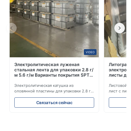
обслуживани...
VIDEO
Электролитическая луженая
Литограф
стальная лента для упаковки 2.8 г/
электрол
м 5.6 г/м Варианты покрытия SPTE
листы дл
TFS
класса 6
Электролитическая катушка из
Листовой 
оловянной пластины для упаковки 2.8 г/
лист с лит
м 5.6 г/м варианты покрытия SPTE TFS
премиально
Электролитическая катушка из
мм Описан
Связаться сейчас
оловянной пластины для упаковки -
Электролит
2,8/2,8 и 5,6/5,6 г/м варианты покрытия
представля
SPTE TFS Электролитическая оловянная
упаковочно
плита (ETP) представляет собой
для превос
отраслевой стандарт для с...
стойкости 