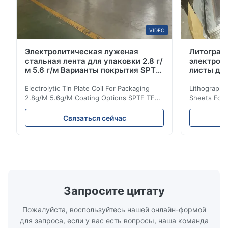
VIDEO
Электролитическая луженая
Литограф
стальная лента для упаковки 2.8 г/
электрол
м 5.6 г/м Варианты покрытия SPTE
листы дл
TFS
класса 6
Electrolytic Tin Plate Coil For Packaging
Lithographic
2.8g/M 5.6g/M Coating Options SPTE TFS
Sheets For
Electrolytic Tin Plate Coil for Packaging -
929mm Produ
2.8/2.8 & 5.6/5.6g/m Coating Options SPTE
Plate (ETP)
Связаться сейчас
TFS Electrolytic Tin Plate (ETP) represents
packaging s
the industry standard for creating secure,
corrosion re
long-lasting metal packaging. This material
demanding a
consists of a cold-rolled steel substrate
tinplate she
electrolytically coated with a pure tin layer,
options of
forming an exceptional barrier that is both
providing m
robust and adaptable. Engineered
solutions fo
Запросите цитату
specifically for
requiremen
temper
Пожалуйста, воспользуйтесь нашей онлайн-формой
для запроса, если у вас есть вопросы, наша команда