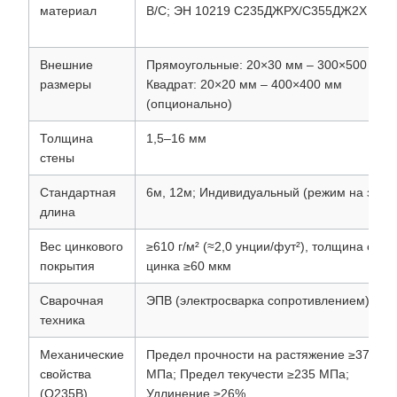
материал
B/C; ЭН 10219 С235ДЖРХ/С355ДЖ2Х
Внешние
Прямоугольные: 20×30 мм – 300×500 мм;
размеры
Квадрат: 20×20 мм – 400×400 мм
(опционально)
Толщина
1,5–16 мм
стены
Стандартная
6м, 12м; Индивидуальный (режим на заказ
длина
Вес цинкового
≥610 г/м² (≈2,0 унции/фут²), толщина слоя
покрытия
цинка ≥60 мкм
Сварочная
ЭПВ (электросварка сопротивлением)
техника
Механические
Предел прочности на растяжение ≥375
свойства
МПа; Предел текучести ≥235 МПа;
(Q235B)
Удлинение ≥26%