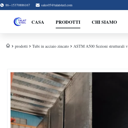
86--15370886167
sales05@talatsteel.com
CASA
PRODOTTI
CHI SIAMO
prodotti
Tubi in acciaio zincato
ASTM A500 Sezioni strutturali vuo