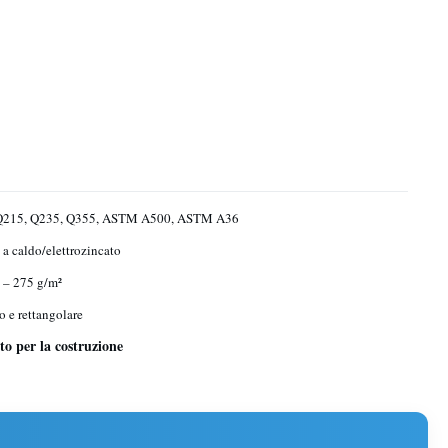
Q215, Q235, Q355, ASTM A500, ASTM A36
 a caldo/elettrozincato
 – 275 g/m²
o e rettangolare
to per la costruzione