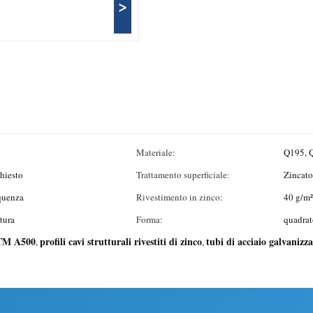
>
Materiale:
Q195, 
chiesto
Trattamento superficiale:
Zincato
equenza
Rivestimento in zinco:
40 g/m²
tura
Forma:
quadrat
STM A500
profili cavi strutturali rivestiti di zinco
tubi di acciaio galvanizza
,
,