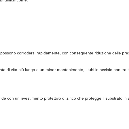
i difficili come:
o possono corrodersi rapidamente, con conseguente riduzione delle pres
a di vita più lunga e un minor mantenimento, i tubi in acciaio non tratta
fide con un rivestimento protettivo di zinco che protegge il substrato in 