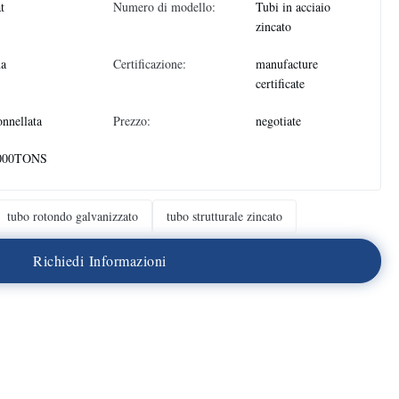
at
Numero di modello:
Tubi in acciaio
zincato
na
Certificazione:
manufacture
certificate
onnellata
Prezzo:
negotiate
000TONS
tubo rotondo galvanizzato
tubo strutturale zincato
R
i
c
h
i
e
d
i
I
n
f
o
r
m
a
z
i
o
n
i