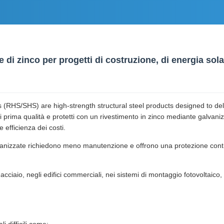
 di zinco per progetti di costruzione, di energia solar
RHS/SHS) are high-strength structural steel products designed to deliv
 prima qualità e protetti con un rivestimento in zinco mediante galvani
e efficienza dei costi.
galvanizzate richiedono meno manutenzione e offrono una protezione contr
cciaio, negli edifici commerciali, nei sistemi di montaggio fotovoltaico, ne