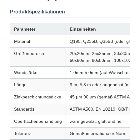
Produktspezifikationen
Parameter
Einzelheiten
Material
Q195, Q235B, Q355B (oder gleichw
Größenbereich
20x20mm, 25x25mm, 30x30mm, 4
60x60mm, 80x80mm, 100x100mm
Wandstärke
1.0mm 5.0mm (auf Wunsch erhältli
Länge
6 m, 5,8 m oder angepasst (maxim
Zinkbeschichtungsdicke
45 μm 90 μm (gemäß ASTM A123 /
Standards
ASTM A500, EN 10219, GB/T 6728
Oberflächenbehandlung
warmgewalzt, glatt und hell
Toleranz
Gemäß internationaler Norm