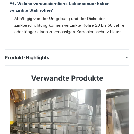
F6: Welche voraussichtliche Lebensdauer haben
verzinkte Stahlrohre?
Abhängig von der Umgebung und der Dicke der
Zinkbeschichtung können verzinkte Rohre 20 bis 50 Jahre
oder länger einen zuverlässigen Korrosionsschutz bieten.
Produkt-Highlights
ASTM A500 Zinkbeschichtete Strukturhöhle für Bau-,
Verwandte Produkte
Solar- und Infrastrukturprojekte Beschreibung des
Produkts Galvanized Square Tubes and Rectangular
Hollow Sections (RHS/SHS) are high-strength
structural steel products designed to deliver superior
corrosion resistance and long-term durability in ...