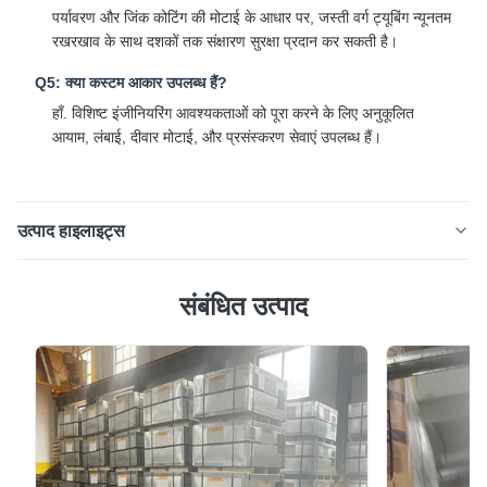
पर्यावरण और जिंक कोटिंग की मोटाई के आधार पर, जस्ती वर्ग ट्यूबिंग न्यूनतम
रखरखाव के साथ दशकों तक संक्षारण सुरक्षा प्रदान कर सकती है।
Q5: क्या कस्टम आकार उपलब्ध हैं?
हाँ. विशिष्ट इंजीनियरिंग आवश्यकताओं को पूरा करने के लिए अनुकूलित
आयाम, लंबाई, दीवार मोटाई, और प्रसंस्करण सेवाएं उपलब्ध हैं।
उत्पाद हाइलाइट्स
संरचनात्मक निर्माण, सौर माउंटिंग और आउटडोर इंजीनियरिंग के लिए
संबंधित उत्पाद
एएसटीएम ए 500 हॉट-डिप गैल्वेनाइज्ड स्क्वायर स्टील ट्यूब उत्पाद का
अवलोकन गैल्वेनाइज्ड स्क्वायर स्टील ट्यूब उच्च गुणवत्ता वाले कार्बन स्टील
से निर्मित एक खोखला संरचनात्मक अनुभाग है और गर्म डुबकी गैल्वेनाइजिंग
या प्री-गैल्वेनाइजिंग प्रक्रिय...