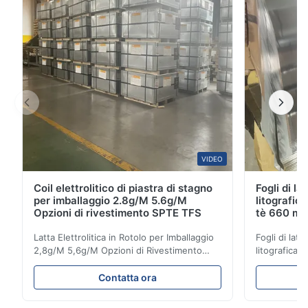
protetta da un rivestimento di zinco ...
VIDEO
Coil elettrolitico di piastra di stagno
Fogli di la
per imballaggio 2.8g/M 5.6g/M
litografic
Opzioni di rivestimento SPTE TFS
tè 660 m
Latta Elettrolitica in Rotolo per Imballaggio
Fogli di latt
2,8g/M 5,6g/M Opzioni di Rivestimento
litografica 
SPTE TFS Latta Elettrolitica in Rotolo per
mm 929 mm 
Imballaggio - Opzioni di Rivestimento
piastra di s
Contatta ora
2,8/2,8 e 5,6/5,6 g/m SPTE TFS La Latta
rappresenta
Elettrolitica (ETP) rappresenta lo standard
premium pro