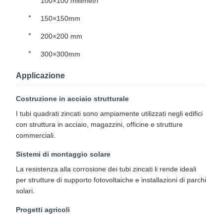
100×100 millimetri
150×150mm
200×200 mm
300×300mm
Applicazione
Costruzione in acciaio strutturale
I tubi quadrati zincati sono ampiamente utilizzati negli edifici
con struttura in acciaio, magazzini, officine e strutture
commerciali.
Sistemi di montaggio solare
La resistenza alla corrosione dei tubi zincati li rende ideali
per strutture di supporto fotovoltaiche e installazioni di parchi
solari.
Progetti agricoli