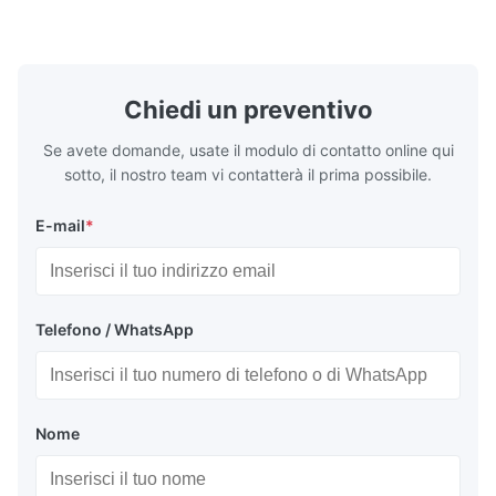
industriale per la creazione di imballaggi ...
corrosione e
applicazioni 
Chiedi un preventivo
Se avete domande, usate il modulo di contatto online qui
sotto, il nostro team vi contatterà il prima possibile.
E-mail
*
Telefono / WhatsApp
Nome