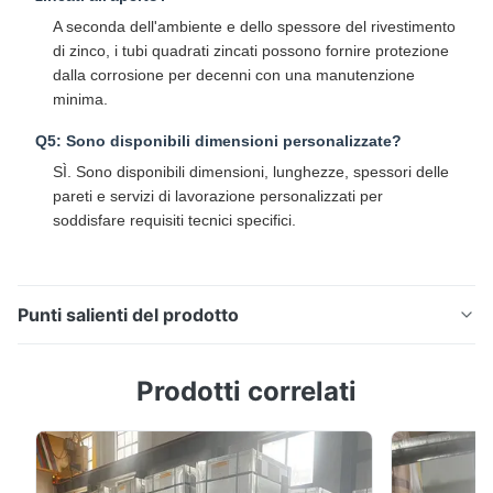
A seconda dell'ambiente e dello spessore del rivestimento
di zinco, i tubi quadrati zincati possono fornire protezione
dalla corrosione per decenni con una manutenzione
minima.
Q5: Sono disponibili dimensioni personalizzate?
SÌ. Sono disponibili dimensioni, lunghezze, spessori delle
pareti e servizi di lavorazione personalizzati per
soddisfare requisiti tecnici specifici.
Punti salienti del prodotto
Tubo in acciaio quadrato zincato a caldo ASTM A500
Prodotti correlati
per costruzioni strutturali, montaggio solare e
ingegneria esterna Panoramica del prodotto Il tubo
quadrato in acciaio zincato è una sezione strutturale
cava prodotta in acciaio al carbonio di alta qualità e