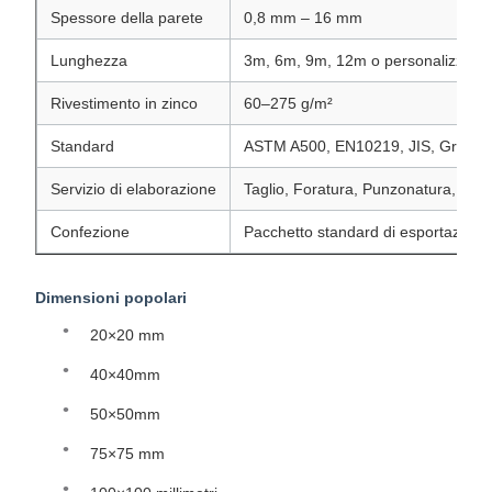
Spessore della parete
0,8 mm – 16 mm
Lunghezza
3m, 6m, 9m, 12m o personalizzato
Rivestimento in zinco
60–275 g/m²
Standard
ASTM A500, EN10219, JIS, Gran B
Servizio di elaborazione
Taglio, Foratura, Punzonatura, Sald
Confezione
Pacchetto standard di esportazione
Dimensioni popolari
20×20 mm
40×40mm
50×50mm
75×75 mm